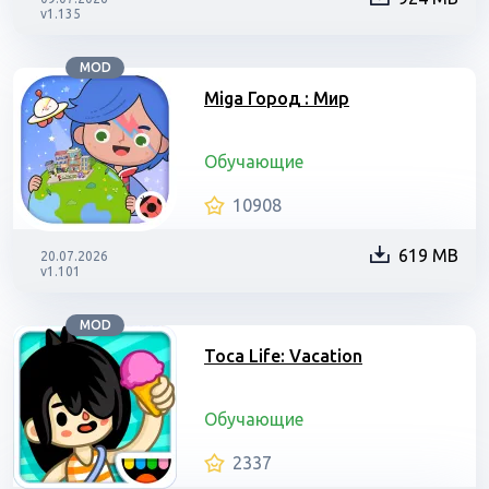
v1.135
MOD
Miga Город : Мир
Обучающие
10908
619 MB
20.07.2026
v1.101
MOD
Toca Life: Vacation
Обучающие
2337