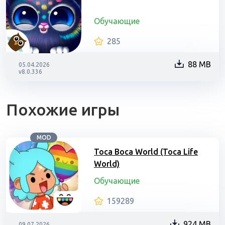
Обучающие
285
88 MB
05.04.2026
v8.0.336
Похожие игры
MOD
Toca Boca World (Toca Life
World)
Обучающие
159289
924 MB
09.07.2026