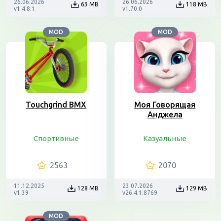
26.06.2026
26.06.2026
63 MB
118 MB
v1.4.8.1
v1.70.0
MOD
MOD
Touchgrind BMX
Моя Говорящая
Анджела
Спортивные
Казуальные
2563
2070
11.12.2025
23.07.2026
128 MB
129 MB
v1.39
v26.4.1.8769
MOD