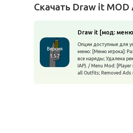
Скачать Draw it MOD
Draw it [мод: меню
Опции доступные для у
Версия
меню: [Меню игрока]: Р
1.5.7
все наряды; Удалена ре
IAP). / Menu Mod: [Player
all Outfits; Removed Ads 