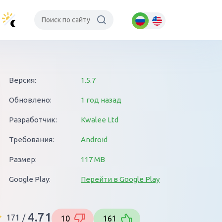
Версия:
1.5.7
Обновлено:
1 год назад
Разработчик:
Kwalee Ltd
Требования:
Android
Размер:
117 MB
Google Play:
Перейти в Google Play
4.71
171
/
10
161