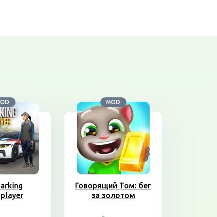
OD
MOD
Parking
Говорящий Том: бег
iplayer
за золотом