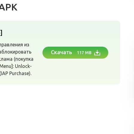
 APK
]
правления из
азблокировать
Скачать
117 MB
клама (покупка
 Menu]: Unlock-
(IAP Purchase).