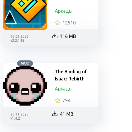
Аркады
12510
116 MB
16.03.2026
v2.2.145
MOD
The Binding of
Isaac: Rebirth
Аркады
794
41 MB
20.11.2025
v1.4.2