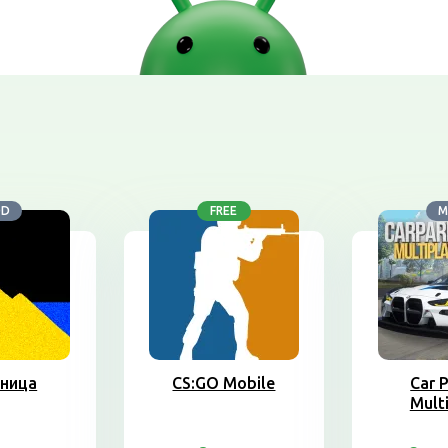
OD
FREE
M
ница
CS:GO Mobile
Car 
Mult