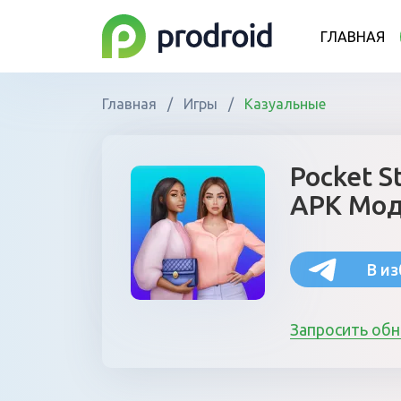
ГЛАВНАЯ
Главная
/
Игры
/
Казуальные
Pocket St
APK Мод
В и
Запросить об