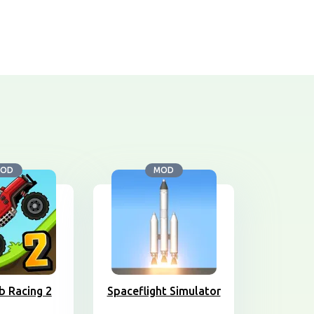
OD
MOD
mb Racing 2
Spaceflight Simulator