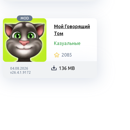
MOD
Мой Говорящий
Том
Казуальные
2085
136 MB
04.08.2026
v26.4.1.9172