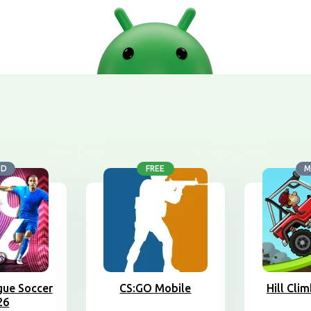
OD
FREE
M
ue Soccer
CS:GO Mobile
Hill Cli
26