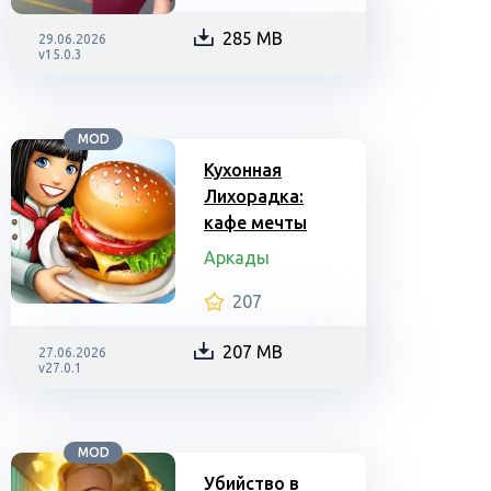
285 MB
29.06.2026
v15.0.3
MOD
Кухонная
Лихорадка:
кафе мечты
Аркады
207
207 MB
27.06.2026
v27.0.1
MOD
Убийство в