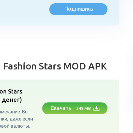
Подпишись
л
: Fashion Stars MOD APK
ion Stars
 денег)
Скачать
249 MB
имечание: Вы
пки, даже если
овой валюты.