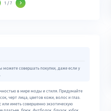
1
/
7
ы можете совершать покупки, даже если у
.
чностью в мире моды и стиля. Придумайте
к, черт лица, цветов кожи, волос и глаз.
 или иметь совершенно экзотическую
е платьев, брюк, футболок, блузок, юбок,