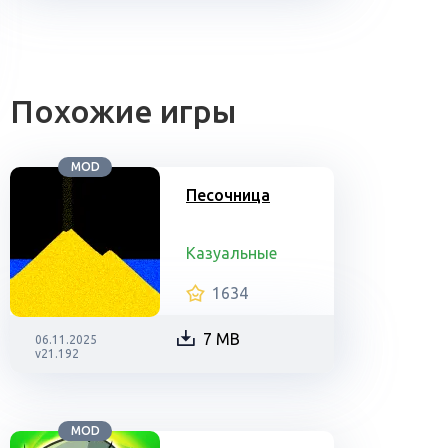
Похожие игры
MOD
Песочница
Казуальные
1634
7 MB
06.11.2025
v21.192
MOD