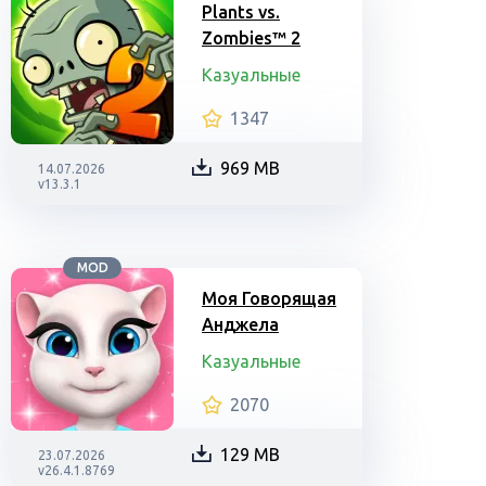
Plants vs.
Zombies™ 2
Казуальные
1347
969 MB
14.07.2026
v13.3.1
MOD
Моя Говорящая
Анджела
Казуальные
2070
129 MB
23.07.2026
v26.4.1.8769