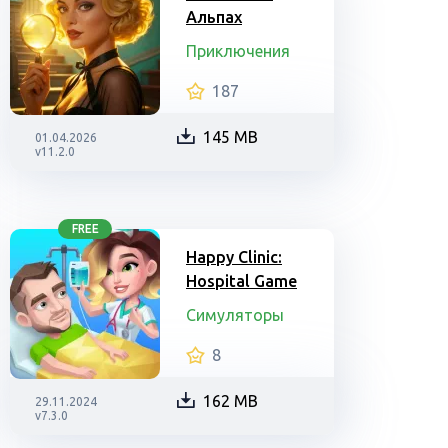
Альпах
Приключения
187
145 MB
01.04.2026
v11.2.0
FREE
Happy Clinic:
Hospital Game
Симуляторы
8
162 MB
29.11.2024
v7.3.0