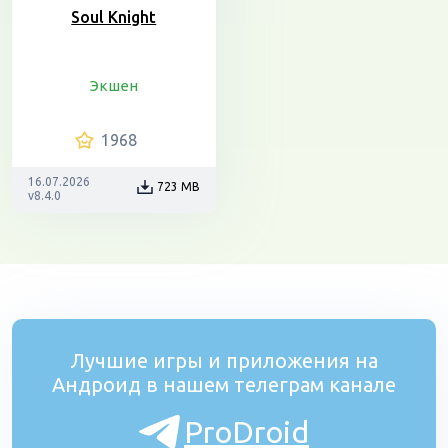
Soul Knight
Экшен
1968
16.07.2026
723 MB
v8.4.0
Лучшие игры и приложения на
Андроид в нашем телеграм канале
ProDroid