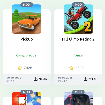
MOD
MOD
PickUp
Hill Climb Racing 2
Симуляторы
Гонки
7028
2363
20.10.2025
05.07.2026
78 MB
291 MB
v1.2.3
v1.73.5
MOD
MOD