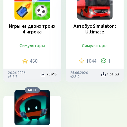
Игры на двоих троих
Автобус Simulator :
4 игрока
Ultimate
Симуляторы
Симуляторы
460
1044
1
26.06.2026
26.06.2026
78 MB
1.61 GB
v5.8.7
v2.3.0
MOD