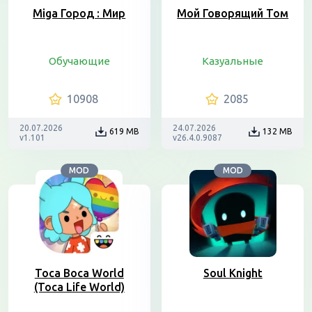
Miga Город : Мир
Мой Говорящий Том
Обучающие
Казуальные
10908
2085
20.07.2026
24.07.2026
619 MB
132 MB
v1.101
v26.4.0.9087
MOD
MOD
Toca Boca World
Soul Knight
(Toca Life World)