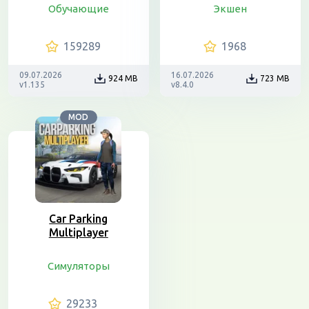
Обучающие
Экшен
159289
1968
09.07.2026
16.07.2026
924 MB
723 MB
v1.135
v8.4.0
MOD
Car Parking
Multiplayer
Симуляторы
29233