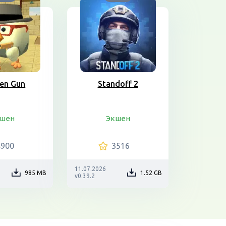
ken Gun
Standoff 2
шен
Экшен
4900
3516
11.07.2026
985 MB
1.52 GB
v0.39.2