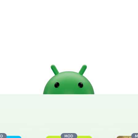
OD
MOD
M