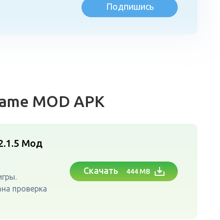
Подпишись
л
 Game MOD APK
2.1.5
Мод
Скачать
444 MB
игры.
ана проверка