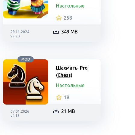
Настольные
258
349 MB
29.11.2024
v2.2.7
MOD
Шахматы Pro
(Chess)
Настольные
18
21 MB
07.01.2026
v4.18