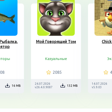
Рыбалка.
Мой Говорящий Том
Chic
лятор
яторы
Казуальные
Эк
208
2085
24.07.2026
14.07.2026
16 MB
132 MB
v26.4.0.9087
v5.9.03