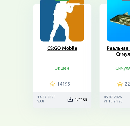
CS:GO Mobile
Реальная 
Симу
Экшен
Симул
14195
2
14.07.2025
05.07.2026
1.77 GB
v3.8
v1.19.2.926