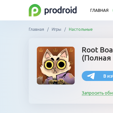
ГЛАВНАЯ
Главная
/
Игры
/
Настольные
Root Bo
(Полная
В и
Запросить об