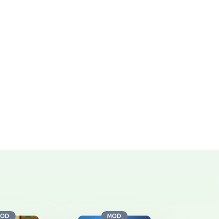
OD
MOD