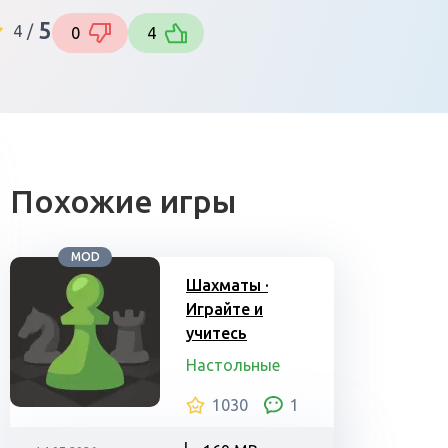
5
4
/
0
4
Похожие игры
MOD
Шахматы ·
Играйте и
учитесь
Настольные
1030
1