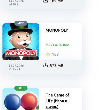
169 MB
14.07.2026
v4.10.2
MOD
MONOPOLY
Настольные
169
573 MB
14.07.2026
v1.15.23
FREE
The Game of
Life (Игра в
жизнь)