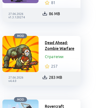
81
86 MB
27.06.2026
v1.3.120274
MOD
Dead Ahead:
Zombie Warfare
Стратегии
257
283 MB
27.06.2026
v4.4.0
MOD
Rovercraft