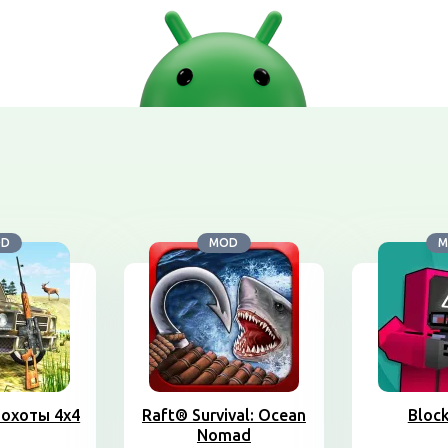
OD
MOD
M
охоты 4х4
Raft® Survival: Ocean
Block
Nomad