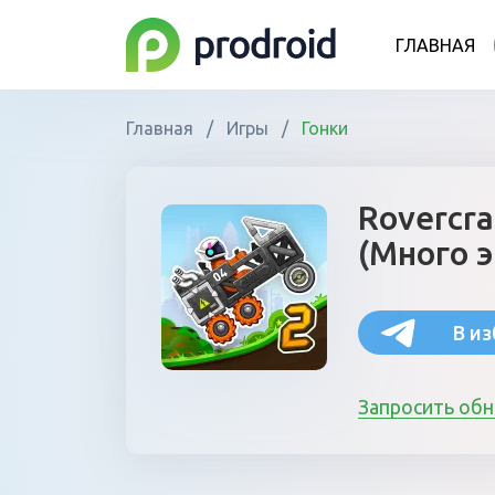
ГЛАВНАЯ
Главная
/
Игры
/
Гонки
Rovercra
(Много э
В и
Запросить об