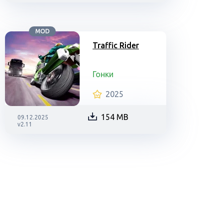
MOD
Traffic Rider
Гонки
2025
154 MB
09.12.2025
v2.11