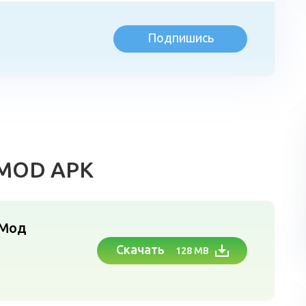
Подпишись
л
2 MOD APK
Мод
Скачать
128 MB