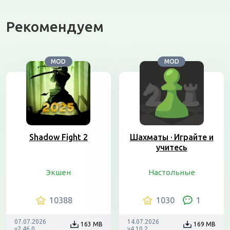
Рекомендуем
MOD
MOD
Shadow Fight 2
Шахматы · Играйте и
учитесь
Экшен
Настольные
10388
1030
1
07.07.2026
14.07.2026
163 MB
169 MB
v2.46.0
v4.10.2