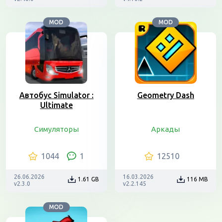
MOD
MOD
Автобус Simulator :
Geometry Dash
Ultimate
Симуляторы
Аркады
1044
1
12510
26.06.2026
16.03.2026
1.61 GB
116 MB
v2.3.0
v2.2.145
MOD