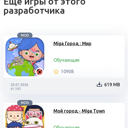
Ещё игры от этого
разработчика
MOD
Miga Город : Мир
Обучающие
10908
619 MB
20.07.2026
v1.101
MOD
Мой город - Miga Town
Обучающие