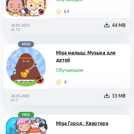
64
44 MB
26.05.2025
v1.12
MOD
Miga малыш: Музыка для
детей
Обучающие
4
33 MB
26.05.2025
v1.7
FREE
Miga Город : Квартира