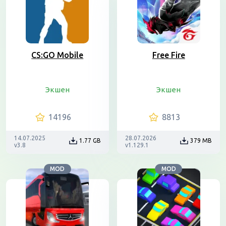
CS:GO Mobile
Free Fire
Экшен
Экшен
14196
8813
14.07.2025
28.07.2026
1.77 GB
379 MB
v3.8
v1.129.1
MOD
MOD