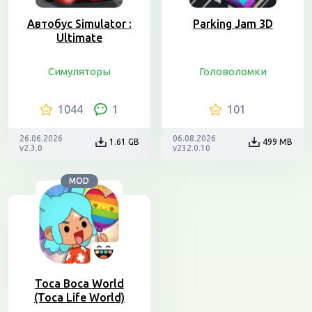
Автобус Simulator :
Parking Jam 3D
Ultimate
Симуляторы
Головоломки
1044
1
101
26.06.2026
06.08.2026
1.61 GB
499 MB
v2.3.0
v232.0.10
MOD
Toca Boca World
(Toca Life World)