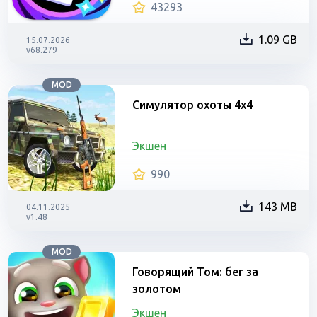
43293
1.09 GB
15.07.2026
v68.279
MOD
Симулятор охоты 4х4
Экшен
990
143 MB
04.11.2025
v1.48
MOD
Говорящий Том: бег за
золотом
Экшен