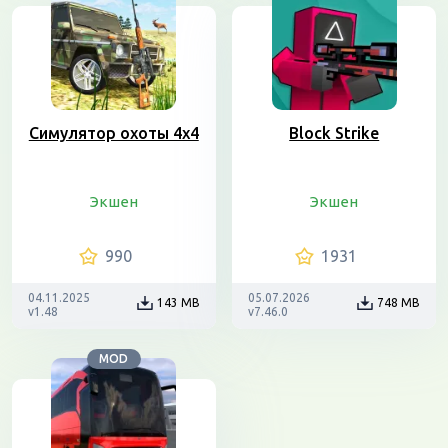
Симулятор охоты 4х4
Block Strike
Экшен
Экшен
990
1931
04.11.2025
05.07.2026
143 MB
748 MB
v1.48
v7.46.0
MOD