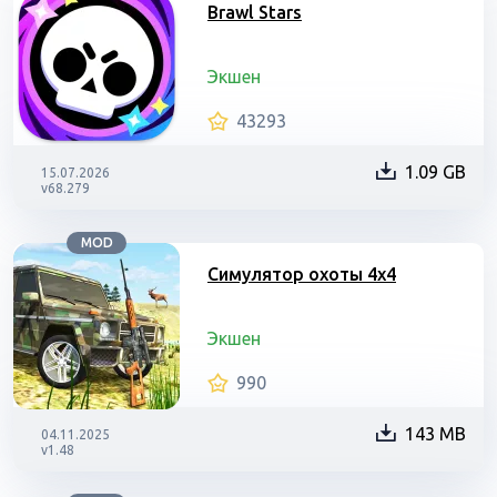
Brawl Stars
Экшен
43293
1.09 GB
15.07.2026
v68.279
MOD
Симулятор охоты 4х4
Экшен
990
143 MB
04.11.2025
v1.48