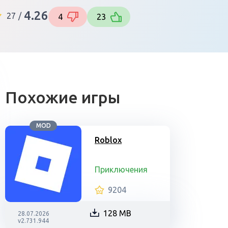
4.26
27
/
4
23
Похожие игры
MOD
Roblox
Приключения
9204
128 MB
28.07.2026
v2.731.944