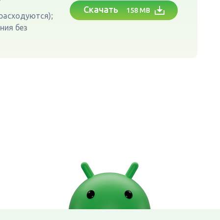
Скачать
158 MB
 расходуются);
ния без