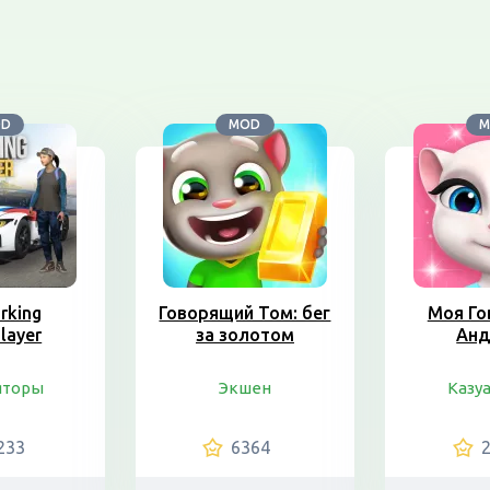
OD
MOD
M
rking
Говорящий Том: бег
Моя Го
layer
за золотом
Анд
яторы
Экшен
Казу
233
6364