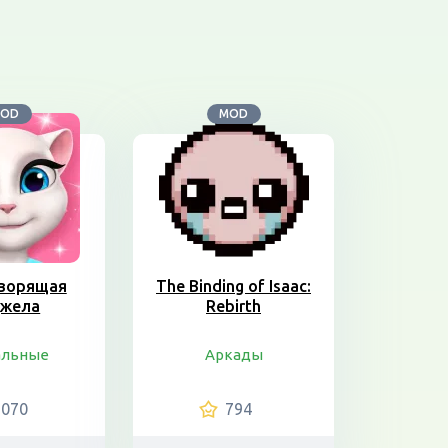
OD
MOD
ворящая
The Binding of Isaac:
жела
Rebirth
альные
Аркады
2070
794