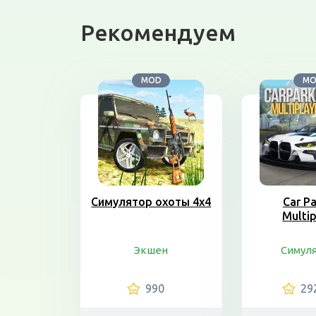
Рекомендуем
MOD
M
Симулятор охоты 4х4
Car Pa
Multip
Экшен
Симул
990
29