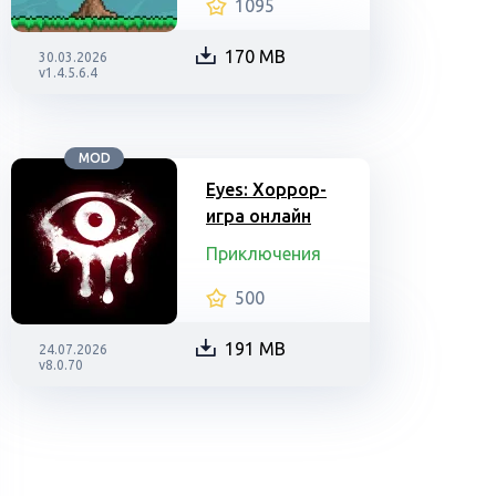
1095
170 MB
30.03.2026
v1.4.5.6.4
MOD
Eyes: Хоррор-
игра онлайн
Приключения
500
191 MB
24.07.2026
v8.0.70