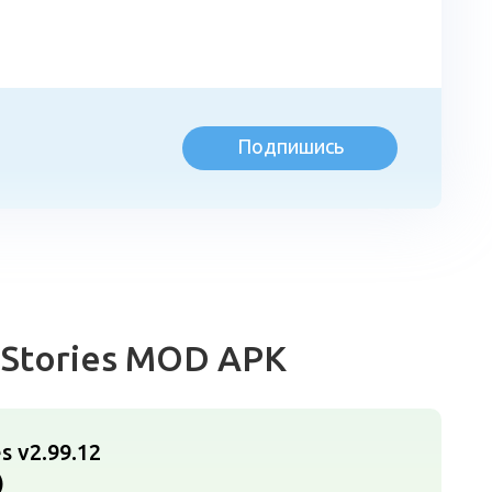
Подпишись
л
 Stories MOD APK
s v2.99.12
)