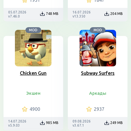
1931
1847
05.07.2026
16.07.2026
748 MB
204 MB
v7.46.0
v13.350
MOD
MOD
Chicken Gun
Subway Surfers
Экшен
Аркады
4900
2937
14.07.2026
09.08.2026
985 MB
249 MB
v5.9.03
v3.67.1