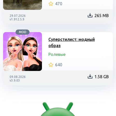
470
265 MB
29.07.2026
v1.912.5.9
MOD
Суперстилист: модный
образ
Ролевые
640
1.58 GB
09.08.2026
v3.9.03