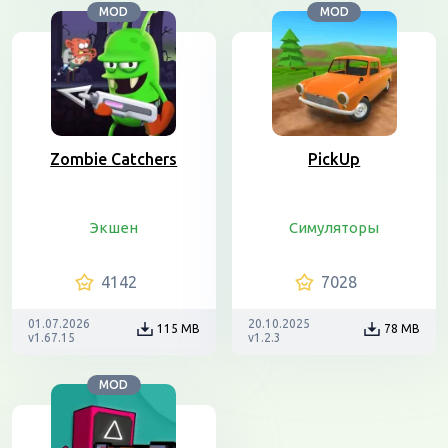
MOD
MOD
Zombie Catchers
PickUp
Экшен
Симуляторы
4142
7028
01.07.2026
20.10.2025
115 MB
78 MB
v1.67.15
v1.2.3
MOD