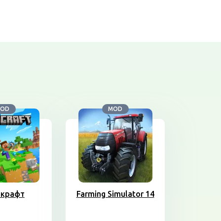
OD
MOD
крафт
Farming Simulator 14