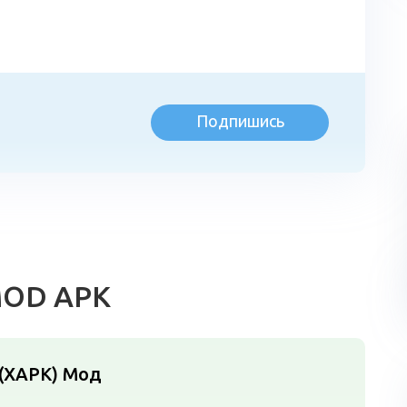
Подпишись
л
 MOD APK
0 (XAPK)
Мод