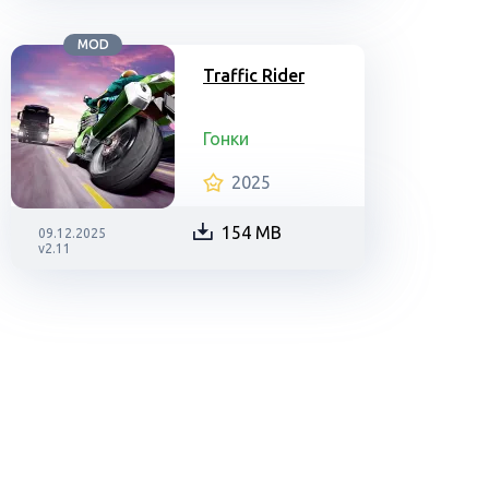
MOD
Traffic Rider
Гонки
2025
154 MB
09.12.2025
v2.11