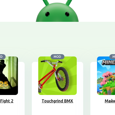
OD
MOD
M
Fight 2
Touchgrind BMX
Майн