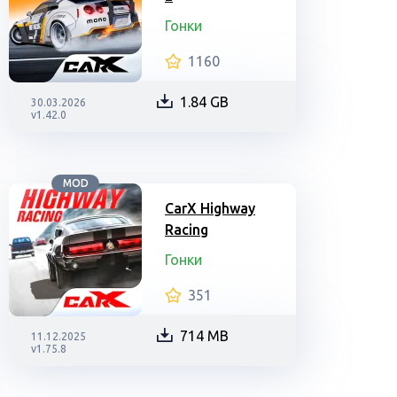
Гонки
1160
1.84 GB
30.03.2026
v1.42.0
MOD
CarX Highway
Racing
Гонки
351
714 MB
11.12.2025
v1.75.8