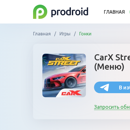
ГЛАВНАЯ
Главная
/
Игры
/
Гонки
CarX Str
(Меню)
В и
Запросить об