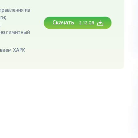
правления из
ги;
Скачать
2.12 GB
;
Безлимитный
иваем XAPK