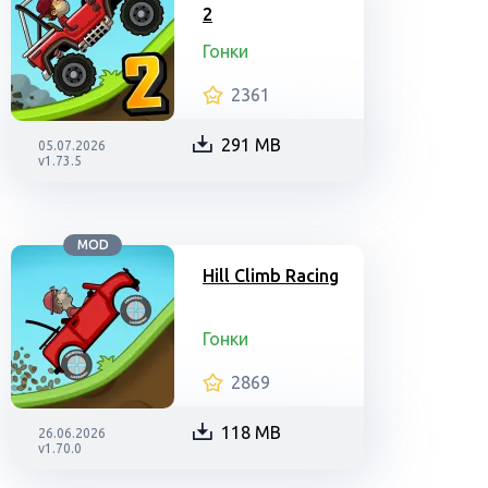
2
Гонки
2361
291 MB
05.07.2026
v1.73.5
MOD
Hill Climb Racing
Гонки
2869
118 MB
26.06.2026
v1.70.0