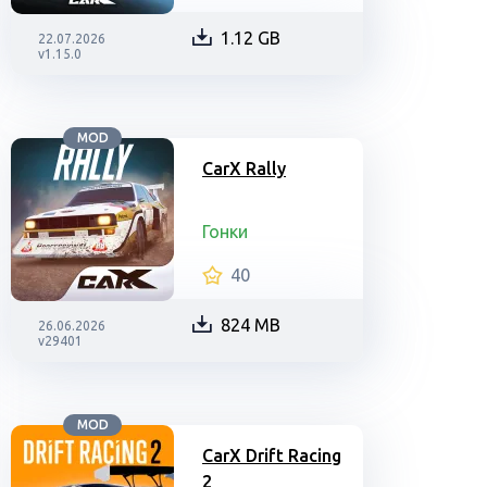
1.12 GB
22.07.2026
v1.15.0
MOD
CarX Rally
Гонки
40
824 MB
26.06.2026
v29401
MOD
CarX Drift Racing
2