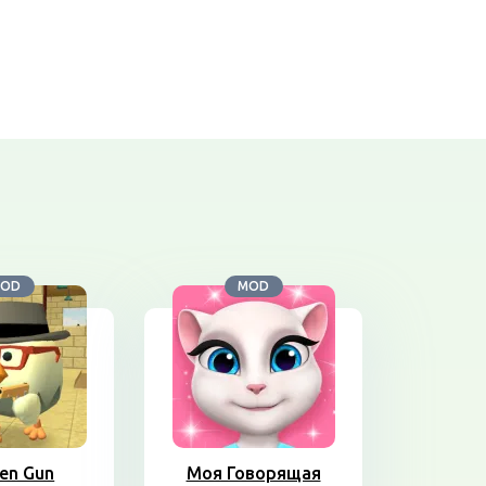
OD
MOD
ken Gun
Моя Говорящая