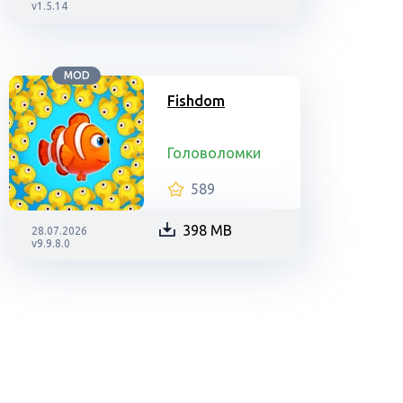
v1.5.14
MOD
Fishdom
Головоломки
589
398 MB
28.07.2026
v9.9.8.0