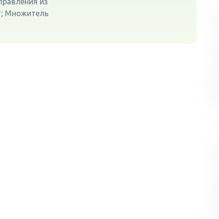
правления из
т; Множитель