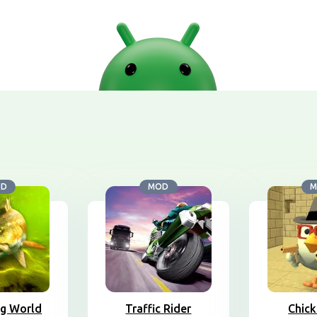
OD
MOD
M
ng World
Traffic Rider
Chic