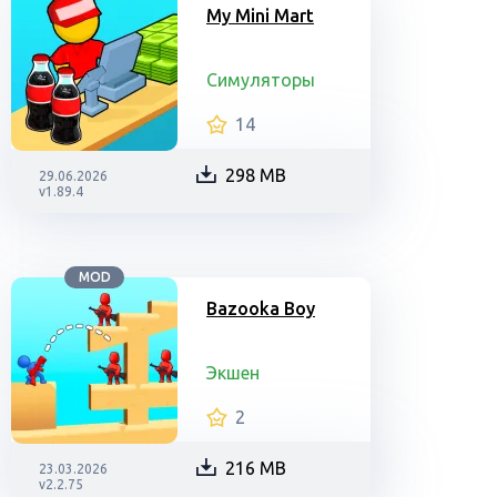
My Mini Mart
Симуляторы
14
298 MB
29.06.2026
v1.89.4
MOD
Bazooka Boy
Экшен
2
216 MB
23.03.2026
v2.2.75