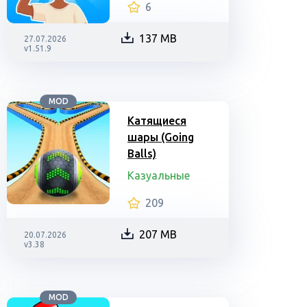
6
137 MB
27.07.2026
v1.51.9
MOD
Катящиеся
шары (Going
Balls)
Казуальные
209
207 MB
20.07.2026
v3.38
MOD