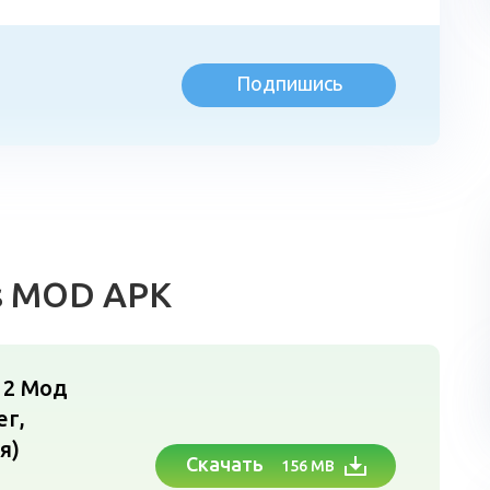
Подпишись
л
s MOD APK
12
Мод
ег,
я)
Скачать
156 MB