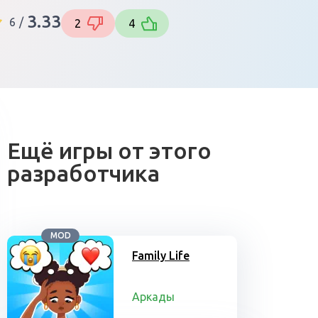
3.33
6
/
2
4
Ещё игры от этого
разработчика
MOD
Family Life
Аркады