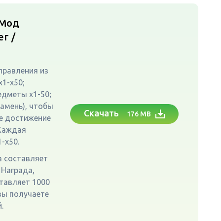
Мод
г /
правления из
x1-x50;
едметы x1-50;
камень), чтобы
Скачать
176 MB
ое достижение
 Каждая
1-x50.
а составляет
 Награда,
тавляет 1000
вы получаете
.