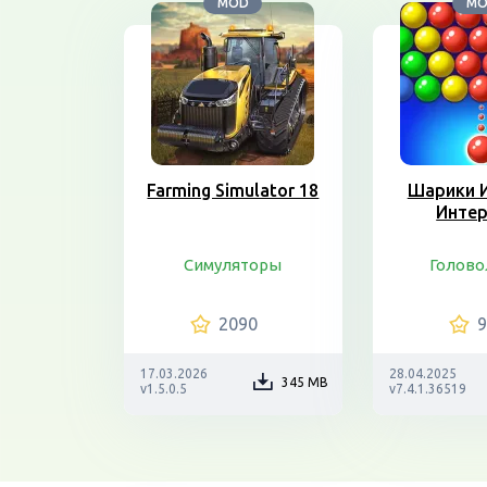
MOD
M
Farming Simulator 18
Шарики И
Интер
Симуляторы
Голово
2090
17.03.2026
28.04.2025
345 MB
v1.5.0.5
v7.4.1.36519