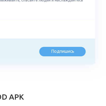
Выживайте, спасайте людей и наслаждайтесь
Подпишись
л
MOD APK