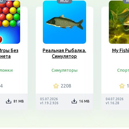
OD
MOD
M
гры Без
Реальная Рыбалка.
My Fish
нета
Симулятор
ломки
Симуляторы
Спор
94
2208
05.07.2026
04.07.2026
81 MB
16 MB
v1.19.2.926
v1.16.28