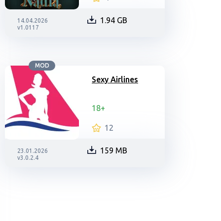
1.94 GB
14.04.2026
v1.0117
MOD
Sexy Airlines
18+
12
159 MB
23.01.2026
v3.0.2.4