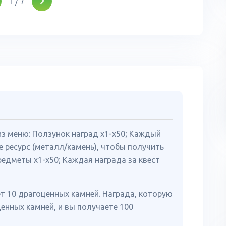
1
/
7
з меню: Ползунок наград x1-x50; Каждый
е ресурс (металл/камень), чтобы получить
редметы x1-x50; Каждая награда за квест
т 10 драгоценных камней. Награда, которую
енных камней, и вы получаете 100