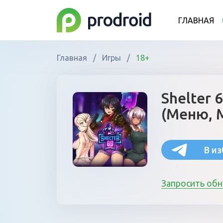
ГЛАВНАЯ
Главная
/
Игры
/
18+
Shelter 
(Меню, М
В и
Запросить об