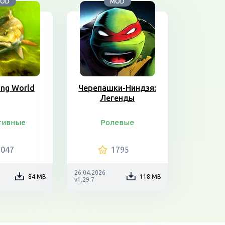
OD
MOD
ing World
Черепашки-Ниндзя:
Легенды
тивные
Ролевые
1047
1795
26.04.2026
84 MB
118 MB
v1.29.7