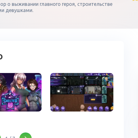
тор о выживании главного героя, строительстве
ми девушками.
о