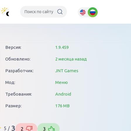
Версия:
1.9.459
Обновлено:
2 месяца назад
Разработчик:
JNT Games
Мод:
Меню
Требования:
Android
Размер:
176 MB
3
5
/
2
3