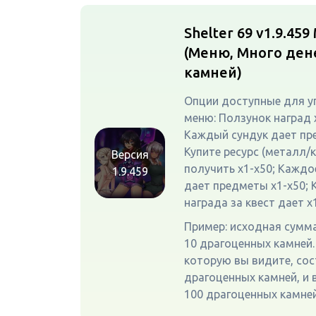
Shelter 69 v1.9.459
(Меню, Много дене
камней)
Опции доступные для у
меню: Ползунок наград 
Каждый сундук дает пр
Купите ресурс (металл/
Версия
получить x1-x50; Кажд
1.9.459
дает предметы x1-x50;
награда за квест дает x
Пример: исходная сумм
10 драгоценных камней.
которую вы видите, сос
драгоценных камней, и 
100 драгоценных камней