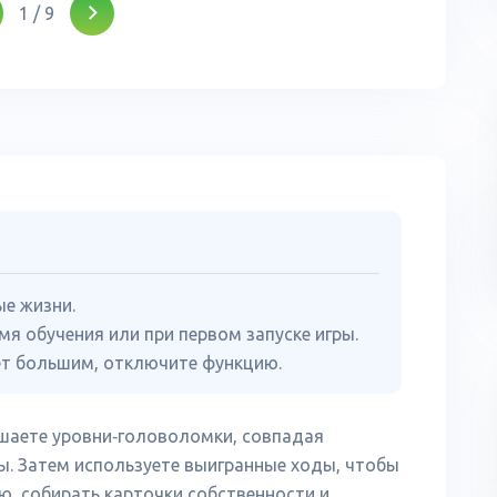
1
/
9
е жизни.
мя обучения или при первом запуске игры.
ет большим, отключите функцию.
решаете уровни‑головоломки, совпадая
. Затем используете выигранные ходы, чтобы
ю, собирать карточки собственности и