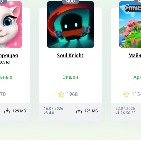
OD
MOD
M
орящая
Soul Knight
Майн
жела
льные
Экшен
Ар
070
1968
115
16.07.2026
22.07.2026
129 MB
723 MB
v8.4.0
v1.26.50.20