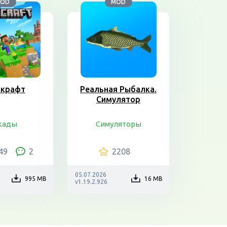
OD
MOD
крафт
Реальная Рыбалка.
Симулятор
кады
Симуляторы
49
2
2208
05.07.2026
995 MB
16 MB
v1.19.2.926