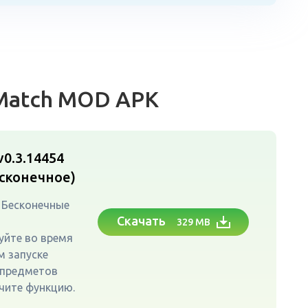
Match MOD APK
0.3.14454
сконечное)
 Бесконечные
Скачать
329 MB
уйте во время
м запуске
 предметов
чите функцию.