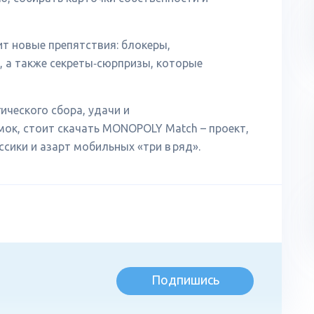
т новые препятствия: блокеры,
, а также секреты‑сюрпризы, которые
ического сбора, удачи и
ок, стоит скачать MONOPOLY Match – проект,
сики и азарт мобильных «три в ряд».
Подпишись
л