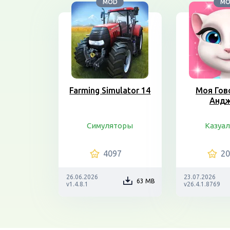
MOD
M
Farming Simulator 14
Моя Гов
Анд
Симуляторы
Казуа
4097
2
26.06.2026
23.07.2026
63 MB
v1.4.8.1
v26.4.1.8769