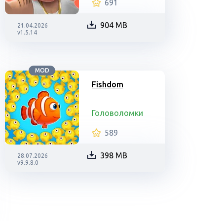
691
904 MB
21.04.2026
v1.5.14
MOD
Fishdom
Головоломки
589
398 MB
28.07.2026
v9.9.8.0