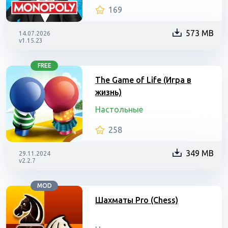
169
573 MB
14.07.2026
v1.15.23
FREE
The Game of Life (Игра в
жизнь)
Настольные
258
349 MB
29.11.2024
v2.2.7
MOD
Шахматы Pro (Chess)