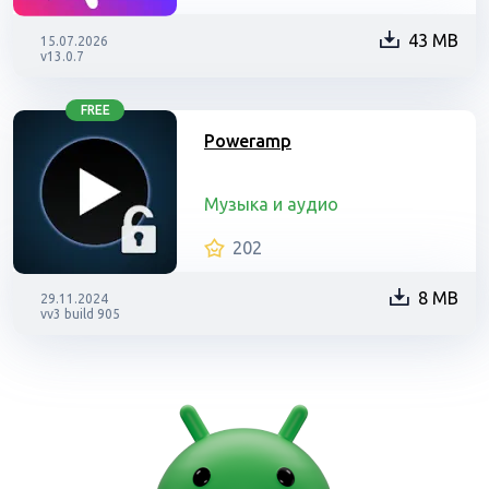
43 MB
15.07.2026
v13.0.7
FREE
Poweramp
Музыка и аудио
202
8 MB
29.11.2024
vv3 build 905