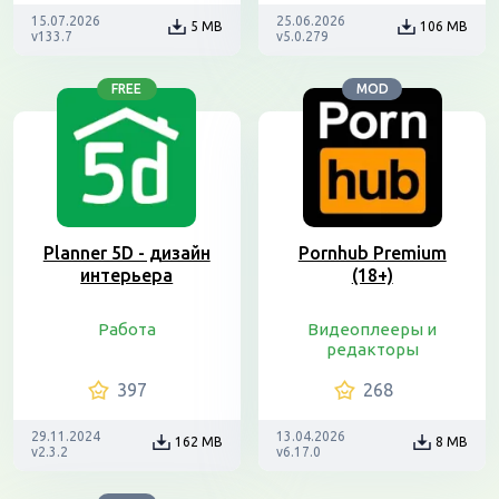
15.07.2026
25.06.2026
5 MB
106 MB
v133.7
v5.0.279
FREE
MOD
Planner 5D - дизайн
Pornhub Premium
интерьера
(18+)
Работа
Видеоплееры и
редакторы
397
268
29.11.2024
13.04.2026
162 MB
8 MB
v2.3.2
v6.17.0