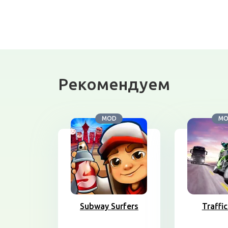
Рекомендуем
MOD
M
Subway Surfers
Traffic