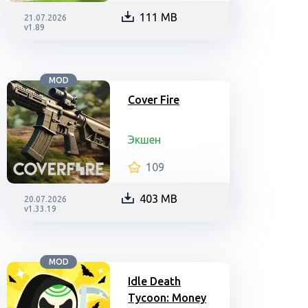
111 MB
21.07.2026
v1.89
MOD
Cover Fire
Экшен
109
403 MB
20.07.2026
v1.33.19
MOD
Idle Death
Tycoon: Money