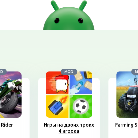
OD
MOD
M
 Rider
Игры на двоих троих
Farming S
4 игрока