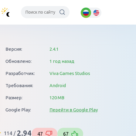
Версия:
2.4.1
Обновлено:
1 год назад
Разработчик:
Viva Games Studios
Требования:
Android
Размер:
120 MB
Google Play:
Перейти в Google Play
2.94
114
/
47
67