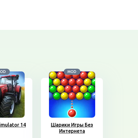
OD
MOD
imulator 14
Шарики Игры Без
Интернета