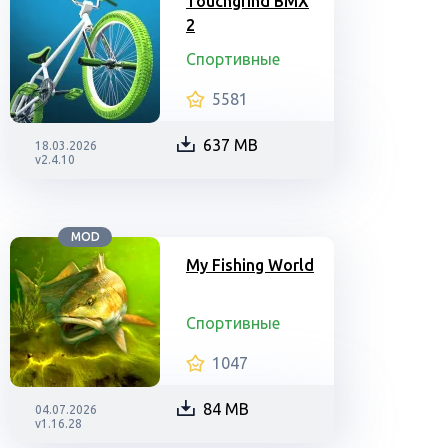
Touchgrind BMX
2
Спортивные
5581
637 MB
18.03.2026
v2.4.10
MOD
My Fishing World
Спортивные
1047
84 MB
04.07.2026
v1.16.28