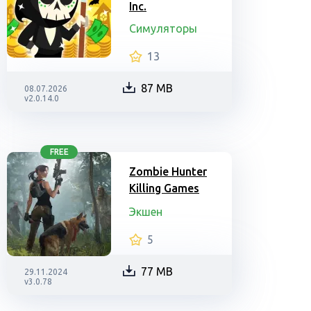
Inc.
Симуляторы
13
87 MB
08.07.2026
v2.0.14.0
FREE
Zombie Hunter
Killing Games
Экшен
5
77 MB
29.11.2024
v3.0.78