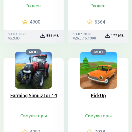
Экшен
Экшен
4900
6364
14.07.2026
13.07.2026
985 MB
177 MB
v5.9.03
v26.3.15.1900
MOD
MOD
Farming Simulator 14
PickUp
Симуляторы
Симуляторы
4097
7028