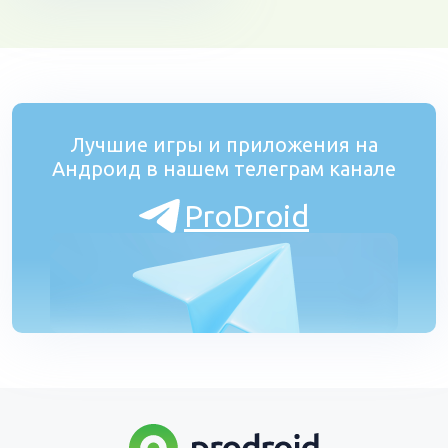
Лучшие игры и приложения на
Андроид в нашем телеграм канале
ProDroid