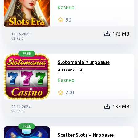
Казино
90
175 MB
13.06.2026
v2.75.0
FREE
Slotomania™ игровые
автоматы
Казино
200
133 MB
29.11.2024
v6.64.5
FREE
Scatter Slots – Игровые