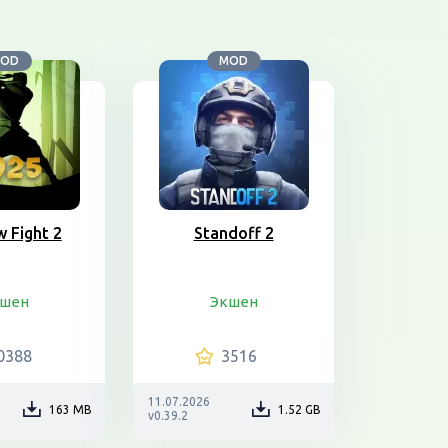
OD
MOD
 Fight 2
Standoff 2
шен
Экшен
0388
3516
11.07.2026
163 MB
1.52 GB
v0.39.2