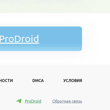
ProDroid
НОСТИ
DMCA
УСЛОВИЯ
ProDroid
Обратная связь