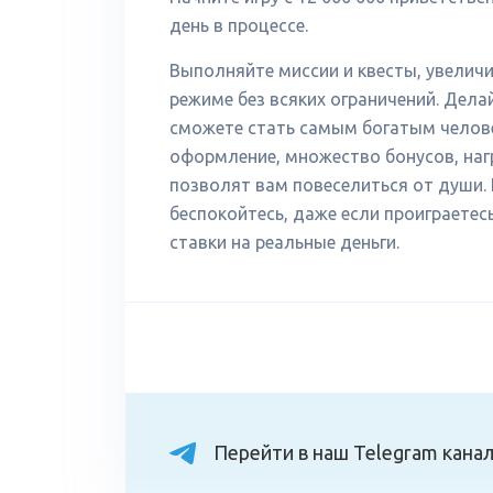
день в процессе.
Выполняйте миссии и квесты, увеличи
режиме без всяких ограничений. Дела
сможете стать самым богатым челове
оформление, множество бонусов, наг
позволят вам повеселиться от души.
беспокойтесь, даже если проиграетесь
ставки на реальные деньги.
Перейти в наш Telegram кана