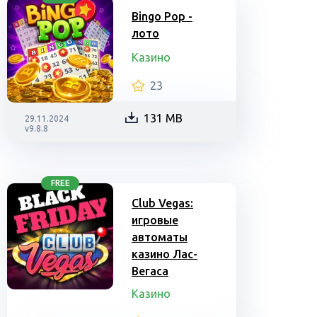
Bingo Pop -
лото
Казино
23
131 MB
29.11.2024
v9.8.8
FREE
Club Vegas:
игровые
автоматы
казино Лас-
Вегаса
Казино