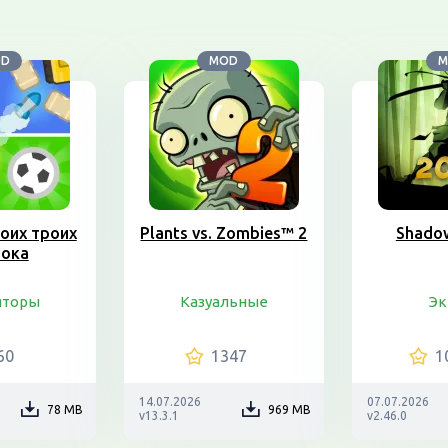
OD
MOD
M
оих троих
Plants vs. Zombies™ 2
Shadow
рока
яторы
Казуальные
Эк
60
1347
1
14.07.2026
07.07.2026
78 MB
969 MB
v13.3.1
v2.46.0