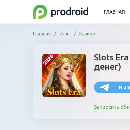
ГЛАВНАЯ
Главная
/
Игры
/
Казино
Slots Er
денег)
В и
Запросить об