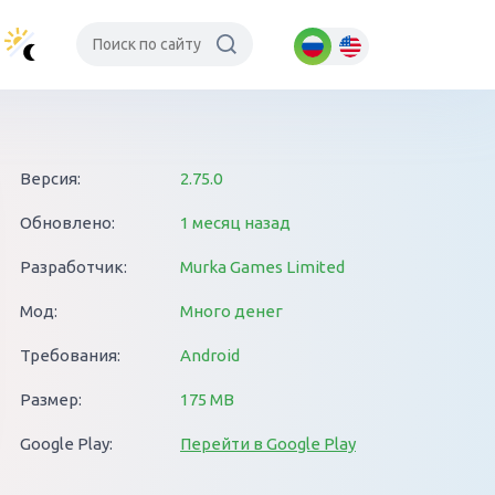
Версия:
2.75.0
Обновлено:
1 месяц назад
Разработчик:
Murka Games Limited
Мод:
Много денег
Требования:
Android
Размер:
175 MB
Google Play:
Перейти в Google Play