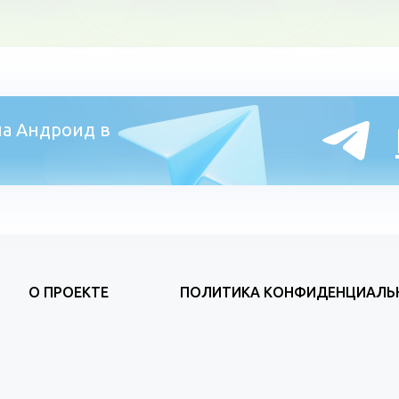
а Андроид в
О ПРОЕКТЕ
ПОЛИТИКА КОНФИДЕНЦИАЛЬ