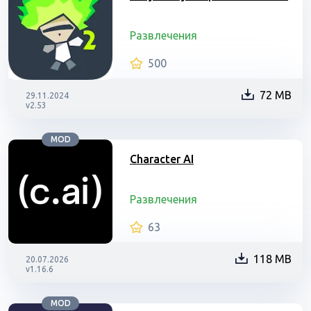
Развлечения
500
72 MB
29.11.2024
v2.53
MOD
Character AI
Развлечения
63
118 MB
20.07.2026
v1.16.6
MOD