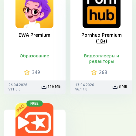
EWA Premium
Pornhub Premium
(18+)
Образование
Видеоплееры и
редакторы
349
268
26.04.2026
13.04.2026
116 MB
8 MB
v11.0.0
v6.17.0
FREE