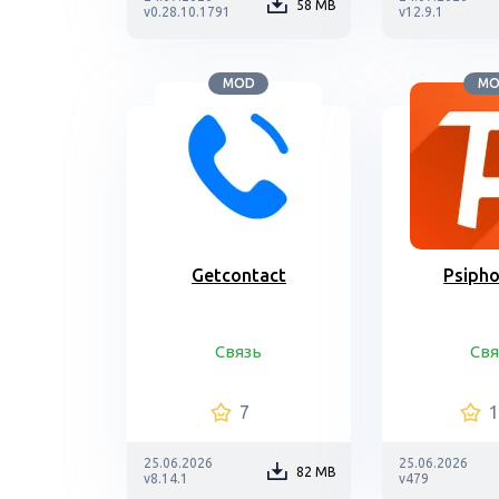
58 MB
v0.28.10.1791
v12.9.1
MOD
M
Getcontact
Psipho
Связь
Свя
7
25.06.2026
25.06.2026
82 MB
v8.14.1
v479