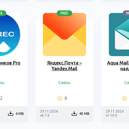
EE
FREE
M
онков Pro
Яндекс.Почта –
Aqua Mail
Yandex.Mail
над
зь
Связь
С
62
8
29.11.2024
29.11.2024
4 MB
40 MB
v6.7.6
v1.10.0