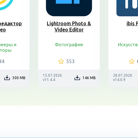
редактор
Lightroom Photo &
ibis 
део
Video Editor
ееры и
Фотография
Искусств
торы
34
553
15.07.2026
28.07.2026
300 MB
146 MB
v11.4.4
v14.0.9