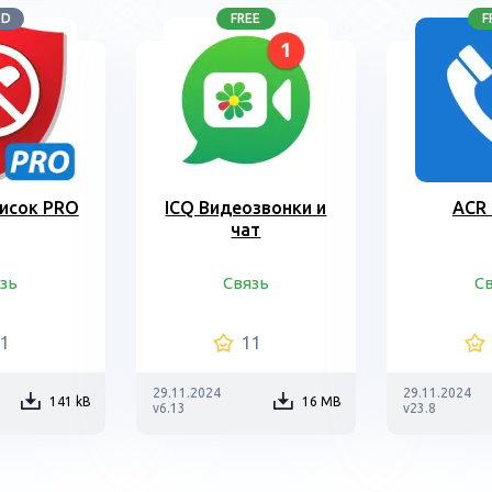
OD
FREE
F
исок PRO
ICQ Видеозвонки и
ACR
чат
зь
Связь
С
11
11
29.11.2024
29.11.2024
141 kB
16 MB
v6.13
v23.8