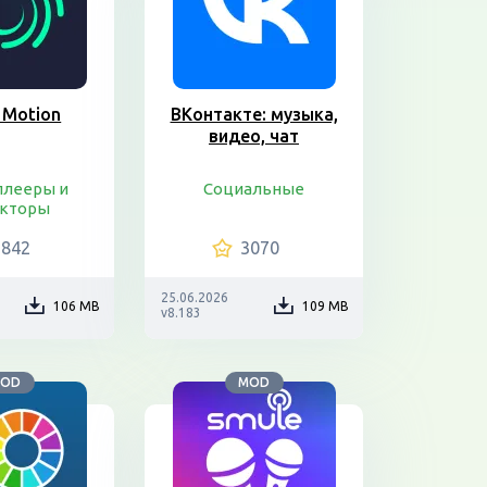
t Motion
ВКонтакте: музыка,
видео, чат
плееры и
Социальные
акторы
1842
3070
25.06.2026
106 MB
109 MB
v8.183
OD
MOD