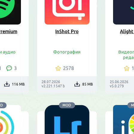
Premium
InShot Pro
Aligh
и аудио
Фотография
Видео
ред
1
3
2578
28.07.2026
25.06.2026
116 MB
85 MB
v2.221.1547 b
v5.0.279
OD
MOD
M