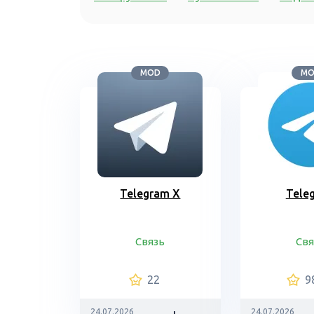
MOD
M
Telegram X
Tele
Связь
Свя
22
9
24.07.2026
24.07.2026