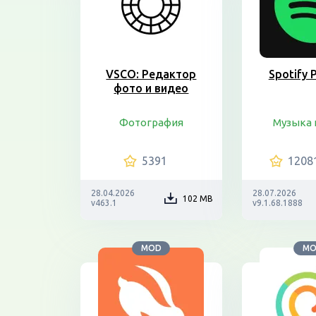
VSCO: Редактор
Spotify 
фото и видео
Фотография
Музыка 
5391
1208
28.04.2026
28.07.2026
102 MB
v463.1
v9.1.68.1888
MOD
M