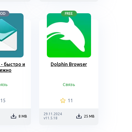
OD
FREE
 - быстро и
Dolphin Browser
ежно
вязь
Связь
15
11
29.11.2024
8 MB
25 MB
v11.5.18