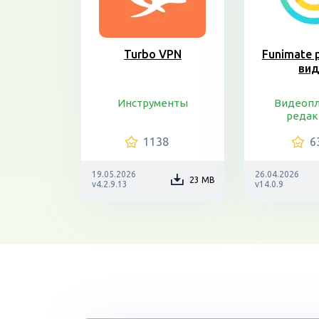
Turbo VPN
Funimate 
ви
Инструменты
Видеопл
редак
1138
6
19.05.2026
26.04.2026
23 MB
v4.2.9.13
v14.0.9