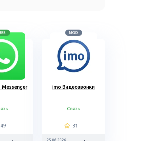
REE
MOD
 Messenger
imo Видеозвонки
вязь
Связь
49
31
25.06.2026