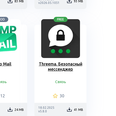
83 MB
93 MB
v2026.05.1051
OD
FREE
p Mail
Threema. Безопасный
мессенджер
вязь
Связь
12
30
18.02.2025
24 MB
41 MB
v5.8.0