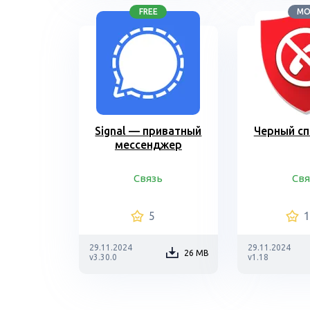
FREE
M
Signal — приватный
Черный сп
мессенджер
Связь
Свя
5
29.11.2024
29.11.2024
26 MB
v3.30.0
v1.18