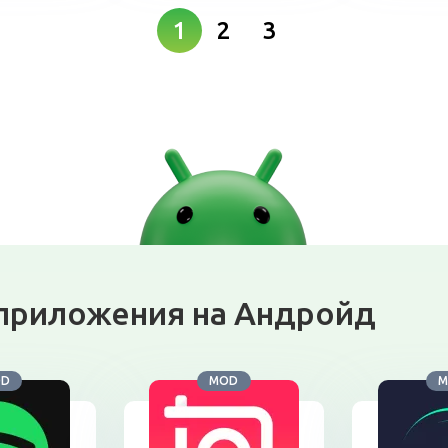
1
2
3
приложения на Андройд
OD
MOD
M