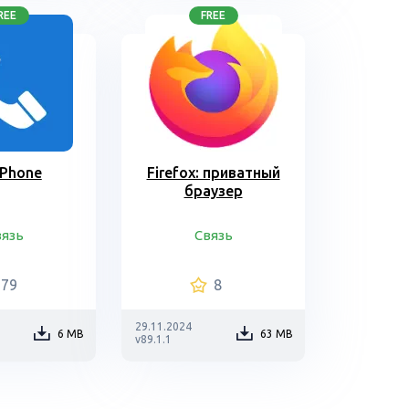
REE
FREE
 Phone
Firefox: приватный
браузер
вязь
Связь
79
8
29.11.2024
6 MB
63 MB
v89.1.1