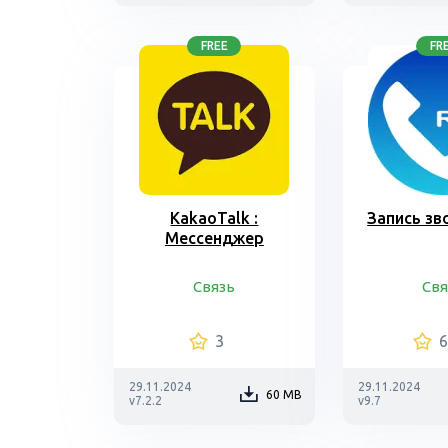
FREE
FR
KakaoTalk :
Запись зв
Мессенджер
Связь
Свя
3
29.11.2024
29.11.2024
60 MB
v7.2.2
v9.7