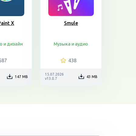
Paint X
Smule
о и дизайн
Музыка и аудио
687
438
15.07.2026
147 MB
43 MB
v13.0.7