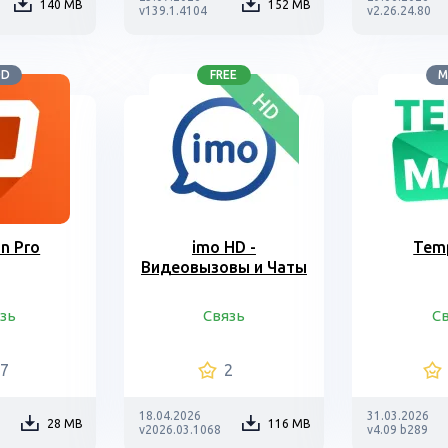
140 MB
152 MB
v139.1.4104
v2.26.24.80
OD
FREE
M
n Pro
imo HD -
Tem
Видеовызовы и Чаты
зь
Связь
С
17
2
18.04.2026
31.03.2026
28 MB
116 MB
v2026.03.1068
v4.09 b289