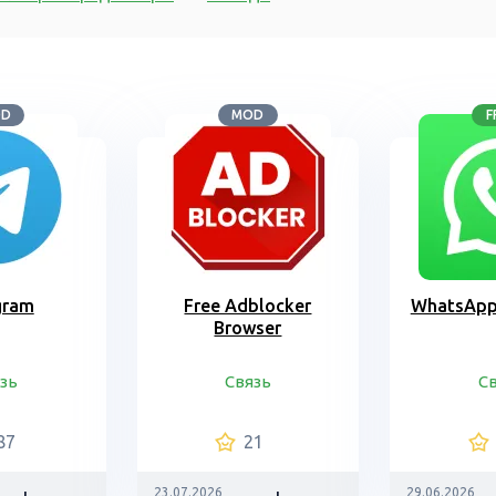
OD
MOD
F
gram
Free Adblocker
WhatsApp
Browser
зь
Связь
С
87
21
23.07.2026
29.06.2026