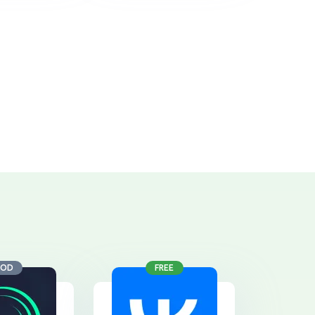
OD
FREE