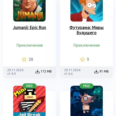
Jumanji: Epic Run
Футурама: Миры
Будущего
Приключения
Приключения
38
9
29.11.2024
29.11.2024
172 MB
91 MB
v1.9.9
v1.6.6
FREE
FREE