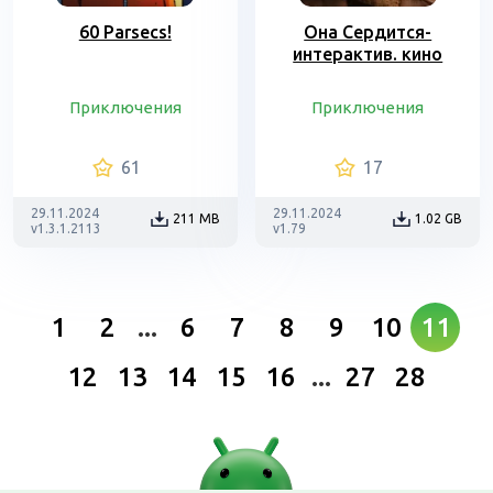
60 Parsecs!
Она Сердится-
интерактив. кино
Приключения
Приключения
61
17
29.11.2024
29.11.2024
211 MB
1.02 GB
v1.3.1.2113
v1.79
1
2
...
6
7
8
9
10
11
12
13
14
15
16
...
27
28