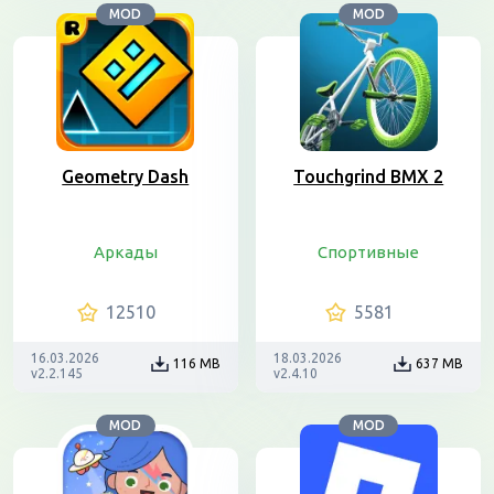
MOD
MOD
Geometry Dash
Touchgrind BMX 2
Аркады
Спортивные
12510
5581
16.03.2026
18.03.2026
116 MB
637 MB
v2.2.145
v2.4.10
MOD
MOD