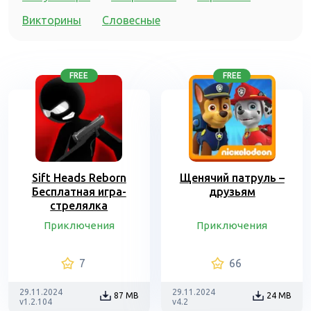
Викторины
Словесные
FREE
FREE
Sift Heads Reborn
Щенячий патруль –
Бесплатная игра-
друзьям
стрелялка
Приключения
Приключения
7
66
29.11.2024
29.11.2024
87 MB
24 MB
v1.2.104
v4.2