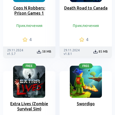
Cops N Robbers:
Death Road to Canada
Prison Games 1
Приключения
Приключения
4
4
29.11.2024
29.11.2024
58 MB
85 MB
v1.5.7
v1.8.1
FREE
FREE
Extra Lives (Zombie
Swordigo
Survival Sim)