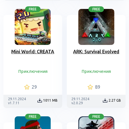
FREE
FREE
Mini World: CREATA
ARK: Survival Evolved
Приключения
Приключения
29
89
29.11.2024
29.11.2024
1011 MB
2.27 GB
v1.7.11
v2.0.29
FREE
FREE