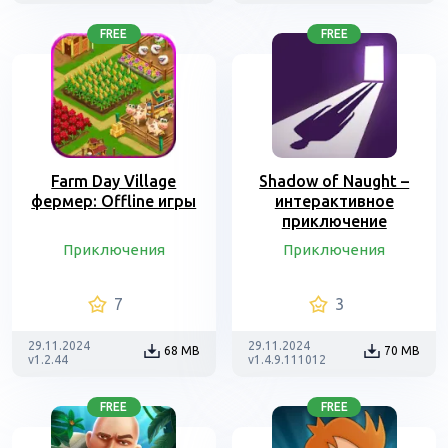
FREE
FREE
Farm Day Village
Shadow of Naught –
фермер: Offline игры
интерактивное
приключение
Приключения
Приключения
7
3
29.11.2024
29.11.2024
68 MB
70 MB
v1.2.44
v1.4.9.111012
FREE
FREE