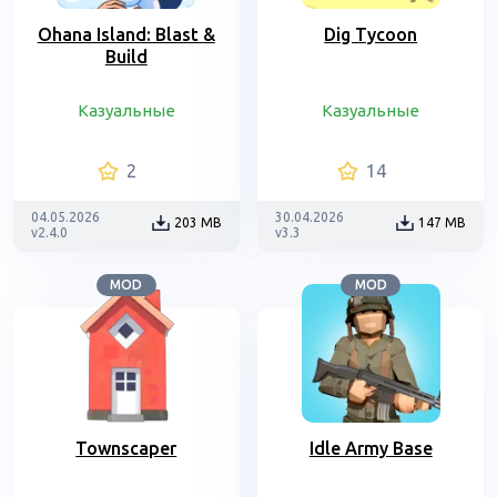
Ohana Island: Blast &
Dig Tycoon
Build
Казуальные
Казуальные
2
14
04.05.2026
30.04.2026
203 MB
147 MB
v2.4.0
v3.3
MOD
MOD
Townscaper
Idle Army Base