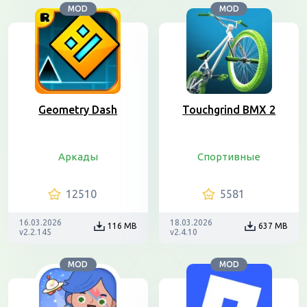
MOD
MOD
Geometry Dash
Touchgrind BMX 2
Аркады
Спортивные
12510
5581
16.03.2026
18.03.2026
116 MB
637 MB
v2.2.145
v2.4.10
MOD
MOD