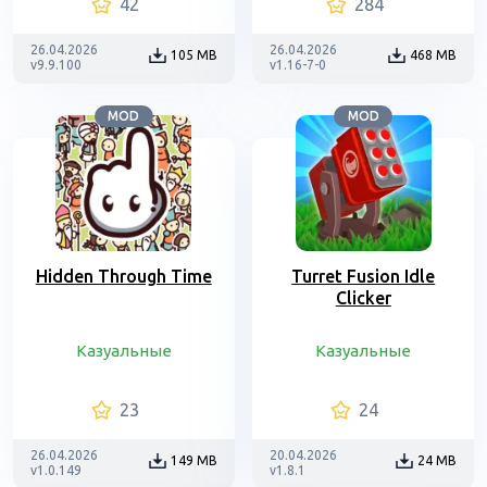
42
284
26.04.2026
26.04.2026
105 MB
468 MB
v9.9.100
v1.16-7-0
MOD
MOD
Hidden Through Time
Turret Fusion Idle
Clicker
Казуальные
Казуальные
23
24
26.04.2026
20.04.2026
149 MB
24 MB
v1.0.149
v1.8.1