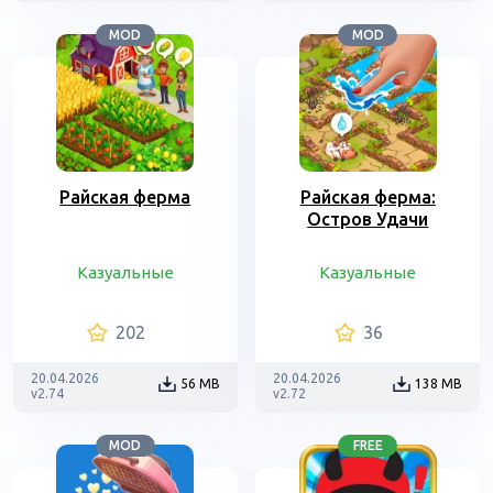
MOD
MOD
Райская ферма
Райская ферма:
Остров Удачи
Казуальные
Казуальные
202
36
20.04.2026
20.04.2026
56 MB
138 MB
v2.74
v2.72
MOD
FREE