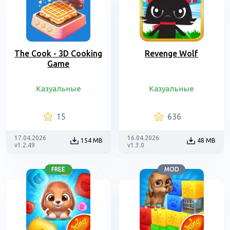
The Cook - 3D Cooking
Revenge Wolf
Game
Казуальные
Казуальные
15
636
17.04.2026
16.04.2026
154 MB
48 MB
v1.2.49
v1.3.0
FREE
MOD