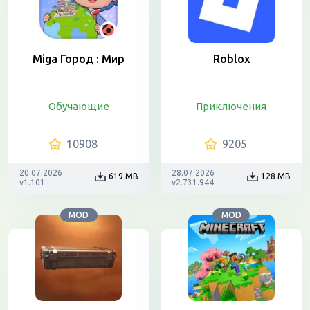
Miga Город : Мир
Roblox
Обучающие
Приключения
10908
9205
20.07.2026
28.07.2026
619 MB
128 MB
v1.101
v2.731.944
MOD
MOD