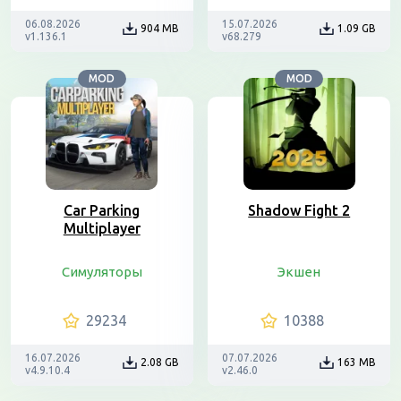
06.08.2026
15.07.2026
904 MB
1.09 GB
v1.136.1
v68.279
MOD
MOD
Car Parking
Shadow Fight 2
Multiplayer
Симуляторы
Экшен
29234
10388
16.07.2026
07.07.2026
2.08 GB
163 MB
v4.9.10.4
v2.46.0