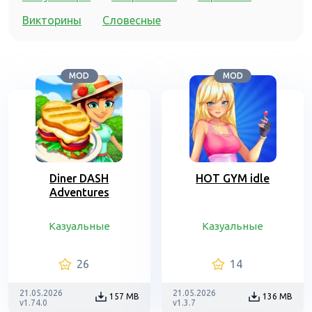
Викторины
Словесные
MOD
MOD
Diner DASH
HOT GYM idle
Adventures
Казуальные
Казуальные
26
14
21.05.2026
21.05.2026
157 MB
136 MB
v1.74.0
v1.3.7