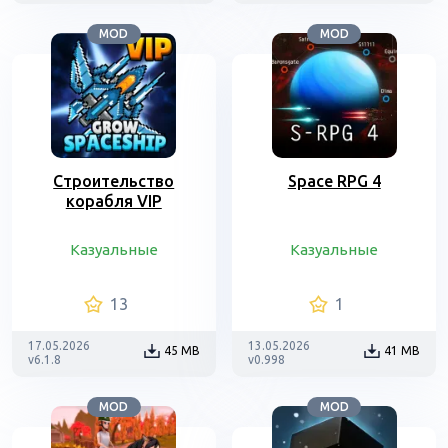
MOD
MOD
Строительство
Space RPG 4
корабля VIP
Казуальные
Казуальные
13
1
17.05.2026
13.05.2026
45 MB
41 MB
v6.1.8
v0.998
MOD
MOD