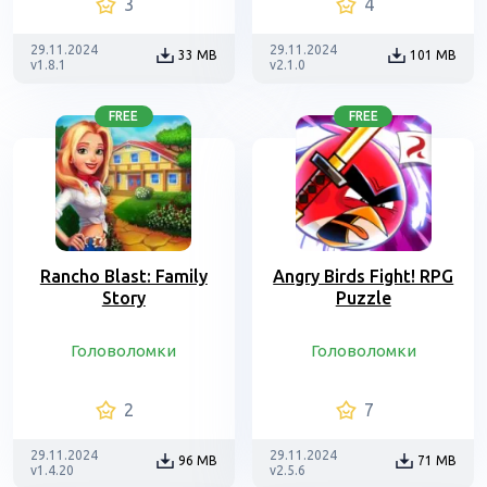
3
4
29.11.2024
29.11.2024
33 MB
101 MB
v1.8.1
v2.1.0
FREE
FREE
Rancho Blast: Family
Angry Birds Fight! RPG
Story
Puzzle
Головоломки
Головоломки
2
7
29.11.2024
29.11.2024
96 MB
71 MB
v1.4.20
v2.5.6