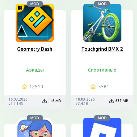
MOD
MOD
Geometry Dash
Touchgrind BMX 2
Аркады
Спортивные
12510
5581
16.03.2026
18.03.2026
116 MB
637 MB
v2.2.145
v2.4.10
MOD
MOD