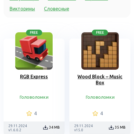
Викторины
Словесные
FREE
FREE
RGB Express
Wood Block – Music
Box
Головоломки
Головоломки
4
4
29.11.2024
29.11.2024
34 MB
35 MB
v1.6.0.2
v15.0