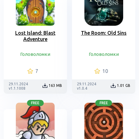
Lost Island: Blast
The Room: Old Sins
Adventure
Головоломки
Головоломки
7
10
29.11.2024
29.11.2024
163 MB
1.01 GB
v1.1.1008
v1.0.4
FREE
FREE