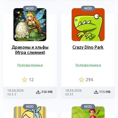
MOD
MOD
Драконы и эльфы
Crazy Dino Park
(Игра слияния)
Головоломки
Головоломки
12
294
18.04.2026
18.04.2026
356 MB
115 MB
v5.3.5
v2.32
MOD
MOD