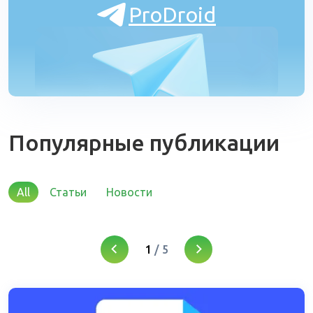
ProDroid
Популярные публикации
All
Статьи
Новости
1
/
5