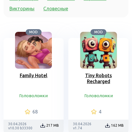
Викторины
Словесные
MOD
MOD
Family Hotel
Tiny Robots
Recharged
Головоломки
Головоломки
68
4
30.04.2026
30.04.2026
217 MB
162 MB
v10.30 b33300
v1.74