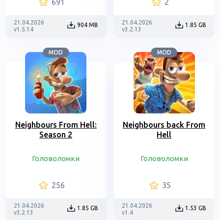
691
2
21.04.2026
21.04.2026
904 MB
1.85 GB
v1.5.14
v3.2.13
MOD
MOD
Neighbours From Hell:
Neighbours back From
Season 2
Hell
Головоломки
Головоломки
256
35
21.04.2026
21.04.2026
1.85 GB
1.53 GB
v3.2.13
v1.4