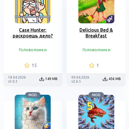
Case Hunter:
Delicious Bed &
раскроешь дело?
Breakfast
Головоломки
Головоломки
15
1
18.04.2026
09.04.2026
149 MB
456 MB
v3.0.3
v2.6.5
MOD
MOD