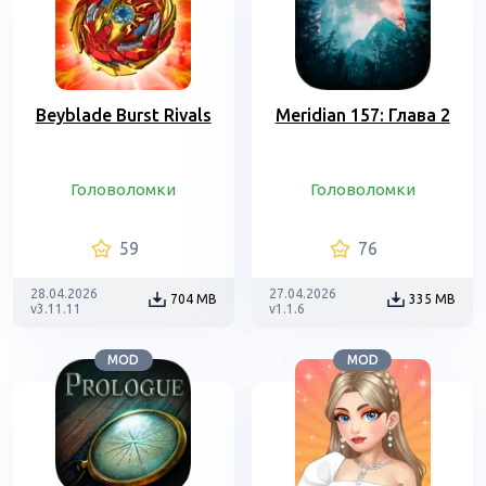
Beyblade Burst Rivals
Meridian 157: Глава 2
Головоломки
Головоломки
59
76
28.04.2026
27.04.2026
704 MB
335 MB
v3.11.11
v1.1.6
MOD
MOD