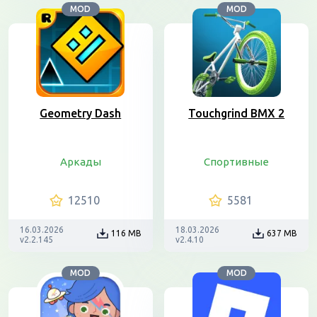
MOD
MOD
Geometry Dash
Touchgrind BMX 2
Аркады
Спортивные
12510
5581
16.03.2026
18.03.2026
116 MB
637 MB
v2.2.145
v2.4.10
MOD
MOD