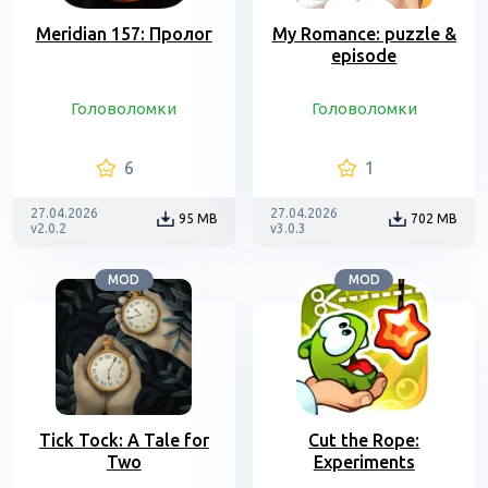
Meridian 157: Пролог
My Romance: puzzle &
episode
Головоломки
Головоломки
6
1
27.04.2026
27.04.2026
95 MB
702 MB
v2.0.2
v3.0.3
MOD
MOD
Tick Tock: A Tale for
Cut the Rope:
Two
Experiments