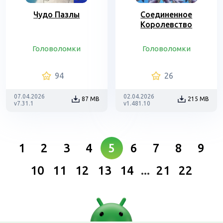
Чудо Пазлы
Соединенное
Королевство
Головоломки
Головоломки
94
26
07.04.2026
02.04.2026
87 MB
215 MB
v7.31.1
v1.481.10
1
2
3
4
5
6
7
8
9
10
11
12
13
14
...
21
22