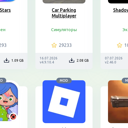
Stars
Car Parking
Shadow
Multiplayer
шен
Симуляторы
Эк
293
29233
1
16.07.2026
07.07.2026
1.09 GB
2.08 GB
v4.9.10.4
v2.46.0
OD
MOD
M