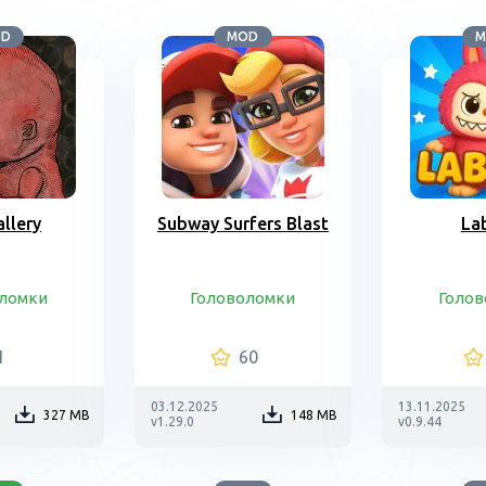
OD
MOD
M
allery
Subway Surfers Blast
La
ломки
Головоломки
Голо
1
60
03.12.2025
13.11.2025
327 MB
148 MB
v1.29.0
v0.9.44