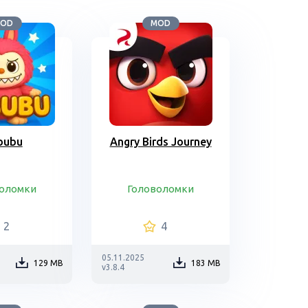
OD
MOD
bubu
Angry Birds Journey
воломки
Головоломки
2
4
05.11.2025
129 MB
183 MB
v3.8.4