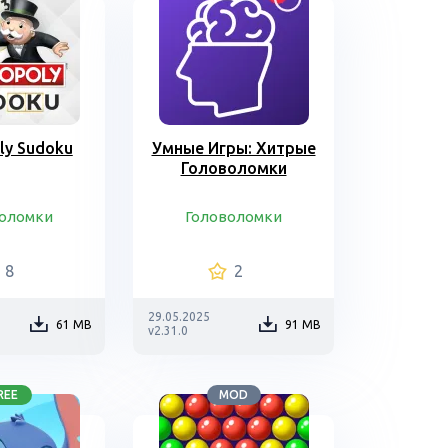
ly Sudoku
Умные Игры: Хитрые
Головоломки
воломки
Головоломки
8
2
29.05.2025
61 MB
91 MB
v2.31.0
REE
MOD