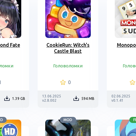
yond Fate
CookieRun: Witch's
Monopo
Castle Blast
ломки
Головоломки
Голо
1
0
13.06.2025
02.06.2025
1.39 GB
594 MB
v2.8.002
v0.1.41
OD
MOD
F