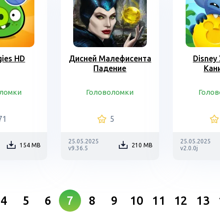
gies HD
Дисней Малефисента
Disney
Падение
Кан
ломки
Головоломки
Голо
71
5
25.05.2025
25.05.2025
154 MB
210 MB
v9.36.5
v2.0.0j
4
5
6
7
8
9
10
11
12
13