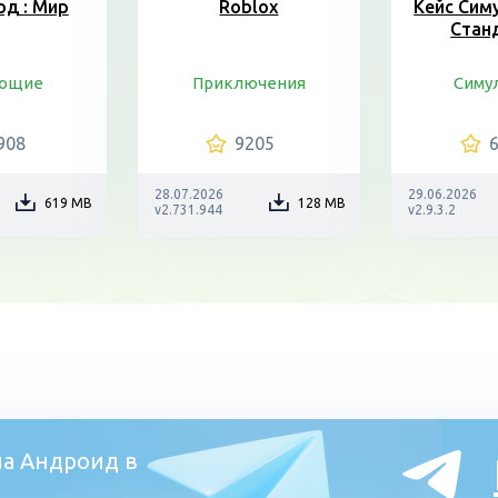
од : Мир
Roblox
Кейс Сим
Стан
ающие
Приключения
Симу
908
9205
28.07.2026
29.06.2026
619 MB
128 MB
v2.731.944
v2.9.3.2
а Андроид в