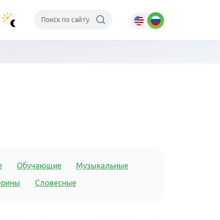
е
Обучающие
Музыкальные
орины
Словесные