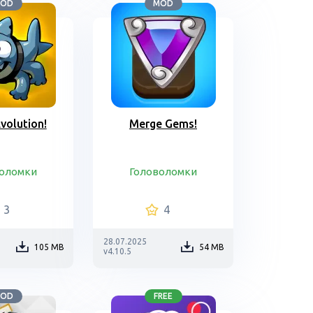
OD
MOD
Evolution!
Merge Gems!
воломки
Головоломки
3
4
28.07.2025
105 MB
54 MB
v4.10.5
OD
FREE