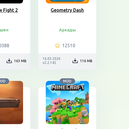
 Fight 2
Geometry Dash
шен
Аркады
0388
12510
16.03.2026
163 MB
116 MB
v2.2.145
OD
MOD