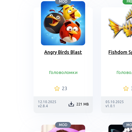
MOD
FR
Angry Birds Blast
Fishdom S
Головоломки
Голово
23
12.10.2025
05.10.2025
221 MB
v2.8.4
v1.0.1
MOD
M