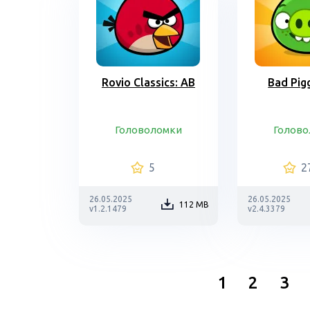
Rovio Classics: AB
Bad Pig
Головоломки
Голово
5
2
26.05.2025
26.05.2025
112 MB
v1.2.1479
v2.4.3379
1
2
3