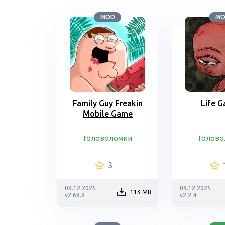
MOD
M
Family Guy Freakin
Life G
Mobile Game
Головоломки
Голово
3
03.12.2025
03.12.2025
113 MB
v2.68.3
v2.2.4