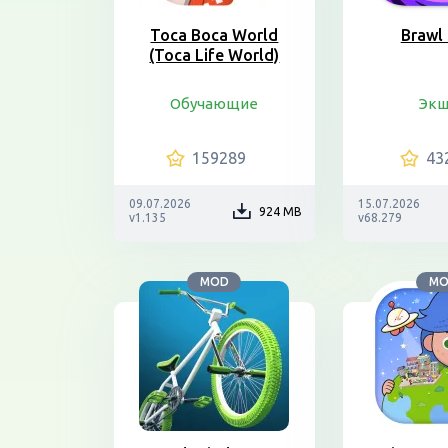
Toca Boca World
Brawl 
(Toca Life World)
Обучающие
Эк
159289
43
09.07.2026
15.07.2026
924 MB
v1.135
v68.279
MOD
M