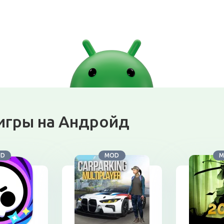
игры на Андройд
OD
MOD
M