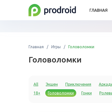
ГЛАВНАЯ
Главная
/
Игры
/
Головоломки
Головоломки
All
Экшен
Приключения
Аркад
18+
Головоломки
Гонки
Ролев