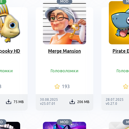
EE
MOD
M
pooky HD
Merge Mansion
Pirate 
ломки
Головоломки
Голо
3
193
30.08.2025
28.07.2025
75 MB
206 MB
v25.07.01
v0.27.0
OD
MOD
M