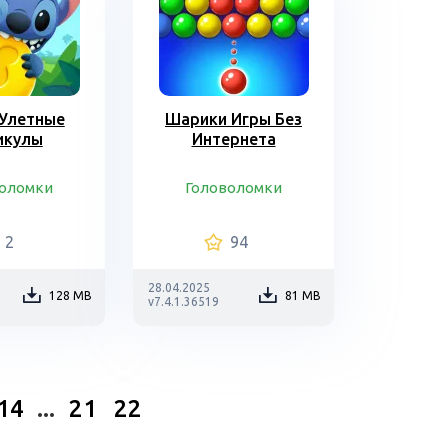
 Улетные
Шарики Игры Без
икулы
Интернета
воломки
Головоломки
2
94
28.04.2025
128 MB
81 MB
v7.4.1.36519
14
...
21
22