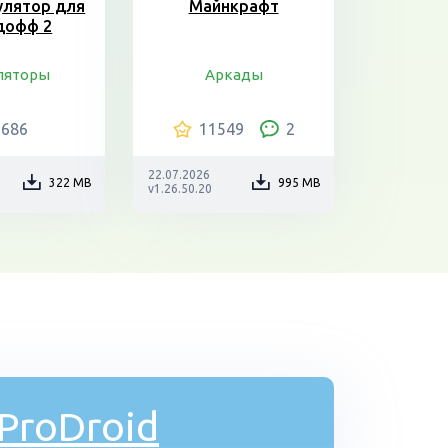
улятор для
Майнкрафт
дофф 2
ляторы
Аркады
6686
11549
2
22.07.2026
322 MB
995 MB
v1.26.50.20
ProDroid