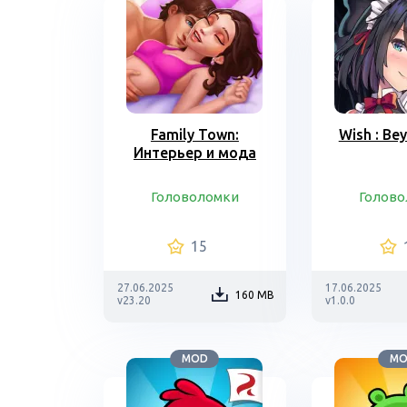
Family Town:
Wish : Be
Интерьер и мода
Головоломки
Голово
15
27.06.2025
17.06.2025
160 MB
v23.20
v1.0.0
MOD
M