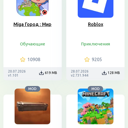
Miga Город : Мир
Roblox
Обучающие
Приключения
10908
9205
20.07.2026
28.07.2026
619 MB
128 MB
v1.101
v2.731.944
MOD
MOD