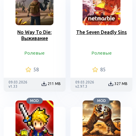
No Way To Die:
The Seven Deadly Sins
Выживание
Ролевые
Ролевые
58
85
09.03.2026
09.03.2026
211 MB
327 MB
v1.33
v2.97.3
MOD
MOD