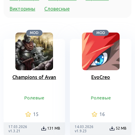
Викторины
Словесные
MOD
MOD
Champions of Avan
EvoCreo
Ролевые
Ролевые
15
16
17.03.2026
14.03.2026
131 MB
52 MB
v1.3.21
v1.9.23