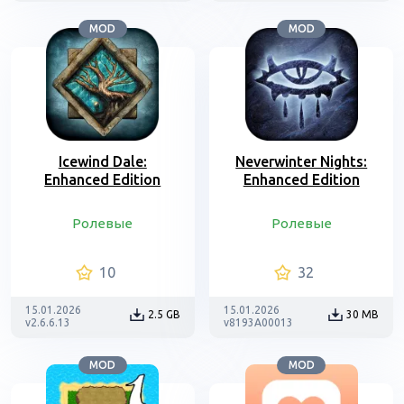
MOD
MOD
Icewind Dale:
Neverwinter Nights:
Enhanced Edition
Enhanced Edition
Ролевые
Ролевые
10
32
15.01.2026
15.01.2026
2.5 GB
30 MB
v2.6.6.13
v8193A00013
MOD
MOD