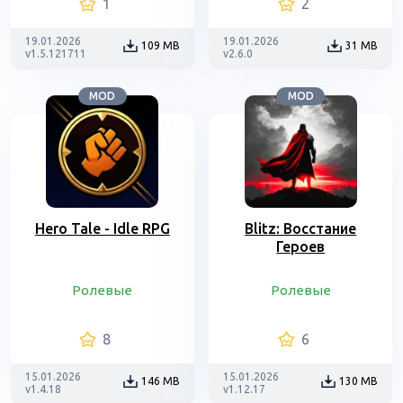
1
2
19.01.2026
19.01.2026
109 MB
31 MB
v1.5.121711
v2.6.0
MOD
MOD
Hero Tale - Idle RPG
Blitz: Восстание
Героев
Ролевые
Ролевые
8
6
15.01.2026
15.01.2026
146 MB
130 MB
v1.4.18
v1.12.17