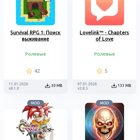
Survival RPG 1: Поиск
Lovelink™ - Chapters
выживание
of Love
Ролевые
Ролевые
42
5
11.01.2026
07.01.2026
30 MB
133 MB
v8.1.0
v2.8.5
MOD
MOD