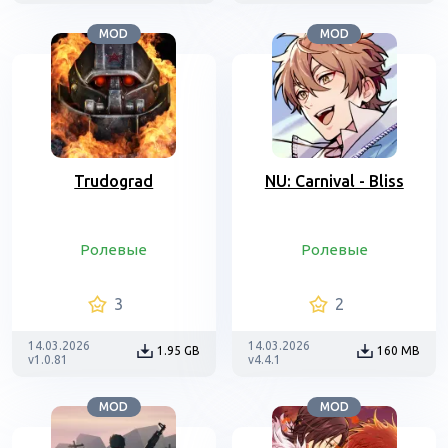
MOD
MOD
Trudograd
NU: Carnival - Bliss
Ролевые
Ролевые
3
2
14.03.2026
14.03.2026
1.95 GB
160 MB
v1.0.81
v4.4.1
MOD
MOD