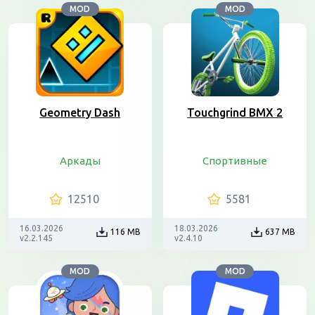
MOD
MOD
Geometry Dash
Touchgrind BMX 2
Аркады
Спортивные
12510
5581
16.03.2026
18.03.2026
116 MB
637 MB
v2.2.145
v2.4.10
MOD
MOD