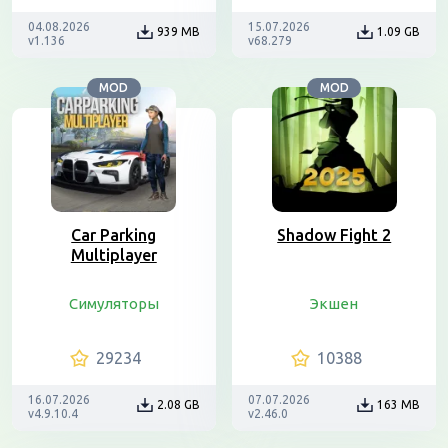
04.08.2026
15.07.2026
939 MB
1.09 GB
v1.136
v68.279
MOD
MOD
Car Parking
Shadow Fight 2
Multiplayer
Симуляторы
Экшен
29234
10388
16.07.2026
07.07.2026
2.08 GB
163 MB
v4.9.10.4
v2.46.0