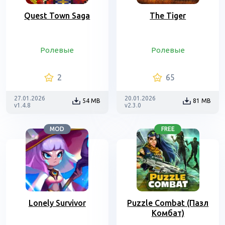
Quest Town Saga
The Tiger
Ролевые
Ролевые
2
65
27.01.2026
20.01.2026
54 MB
81 MB
v1.4.8
v2.3.0
MOD
FREE
Lonely Survivor
Puzzle Combat (Пазл
Комбат)