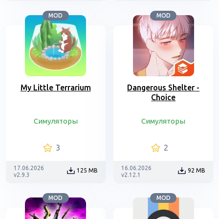
MOD
MOD
My Little Terrarium
Dangerous Shelter -
Choice
Симуляторы
Симуляторы
3
2
17.06.2026
16.06.2026
125 MB
92 MB
v2.9.3
v2.12.1
MOD
MOD