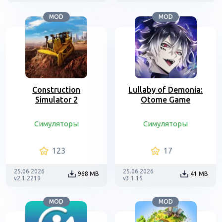
MOD
MOD
Construction
Lullaby of Demonia:
Simulator 2
Otome Game
Симуляторы
Симуляторы
123
17
25.06.2026
25.06.2026
968 MB
41 MB
v2.1.2219
v3.1.15
MOD
MOD