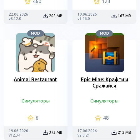
460
123
22.06.2026
19.06.2026
208 MB
167 MB
v8.12.0
v9.26.0
MOD
MOD
Animal Restaurant
Epic Mine: Крафти и
Сражайся
Симуляторы
Симуляторы
6
48
19.06.2026
17.06.2026
373 MB
212 MB
v12.34
v2.0.21