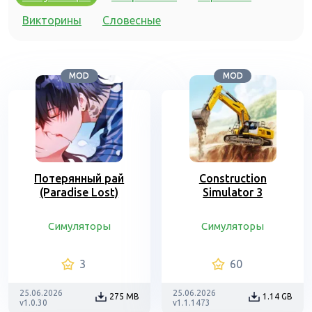
Викторины
Словесные
MOD
MOD
Потерянный рай
Construction
(Paradise Lost)
Simulator 3
Симуляторы
Симуляторы
3
60
25.06.2026
25.06.2026
275 MB
1.14 GB
v1.0.30
v1.1.1473