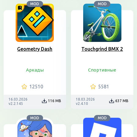
MOD
MOD
Geometry Dash
Touchgrind BMX 2
Аркады
Спортивные
12510
5581
16.03.2026
18.03.2026
116 MB
637 MB
v2.2.145
v2.4.10
MOD
MOD