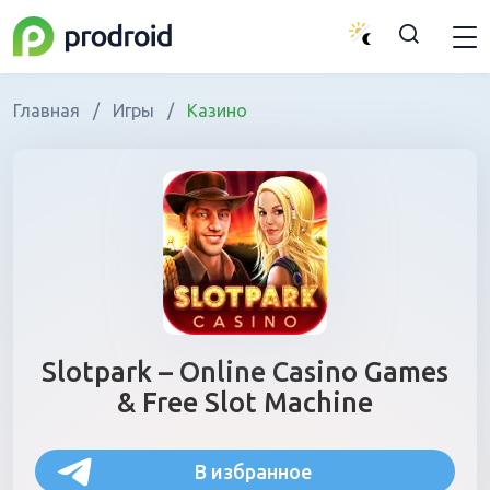
Главная
/
Игры
/
Казино
Slotpark – Online Casino Games
& Free Slot Machine
В избранное