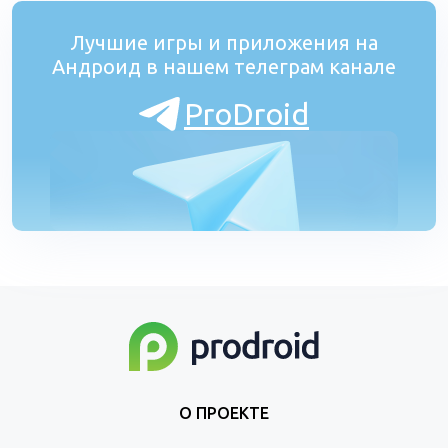
Лучшие игры и приложения на
Андроид в нашем телеграм канале
ProDroid
О ПРОЕКТЕ