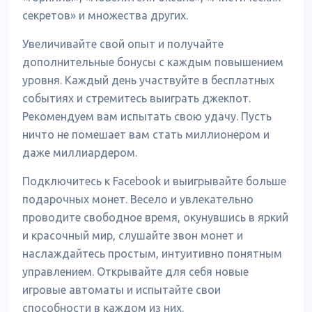
секретов» и множества других.
Увеличивайте свой опыт и получайте
дополнительные бонусы с каждым повышением
уровня. Каждый день участвуйте в бесплатных
событиях и стремитесь выиграть джекпот.
Рекомендуем вам испытать свою удачу. Пусть
ничто не помешает вам стать миллионером и
даже миллиардером.
Подключитесь к Facebook и выигрывайте больше
подарочных монет. Весело и увлекательно
проводите свободное время, окунувшись в яркий
и красочный мир, слушайте звон монет и
наслаждайтесь простым, интуитивно понятным
управлением. Открывайте для себя новые
игровые автоматы и испытайте свои
способности в каждом из них.