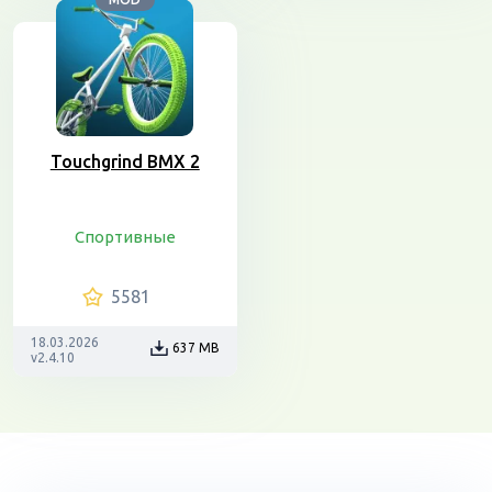
Touchgrind BMX 2
Спортивные
5581
18.03.2026
637 MB
v2.4.10