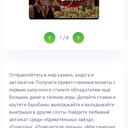
1
/
8
Отправляйтесь в мир казино, азарта и
автоматов. Получите приветственные монеты с
первым запуском и станьте обладателем ещё
больших денег в течение игры. Делайте ставки и
крутите барабаны, выигрывайте и вкладывайте
выигрыши в другие слоты. Найдите любимый
автомат среди «Удивительных звёзд»,
«Гориллы», «Повелителя океана», «Мистических