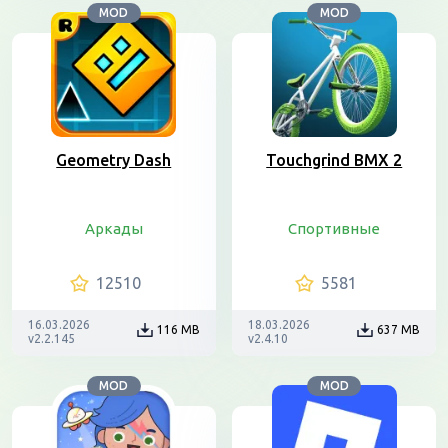
MOD
MOD
Geometry Dash
Touchgrind BMX 2
Аркады
Спортивные
12510
5581
16.03.2026
18.03.2026
116 MB
637 MB
v2.2.145
v2.4.10
MOD
MOD