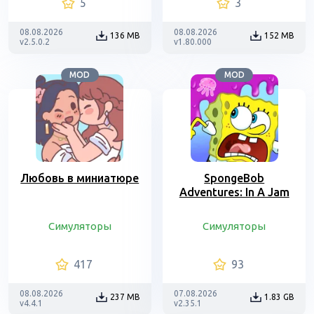
5
3
08.08.2026
08.08.2026
136 MB
152 MB
v2.5.0.2
v1.80.000
MOD
MOD
Любовь в миниатюре
SpongeBob
Adventures: In A Jam
Симуляторы
Симуляторы
417
93
08.08.2026
07.08.2026
237 MB
1.83 GB
v4.4.1
v2.35.1