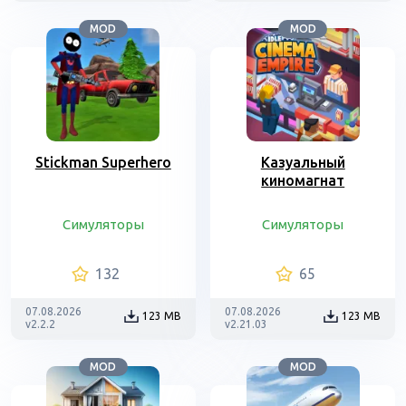
MOD
MOD
Stickman Superhero
Казуальный
киномагнат
Симуляторы
Симуляторы
132
65
07.08.2026
07.08.2026
123 MB
123 MB
v2.2.2
v2.21.03
MOD
MOD