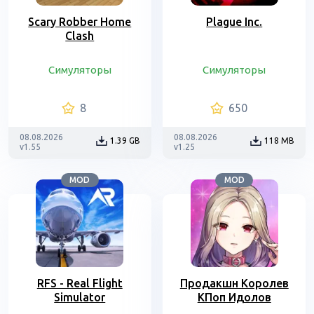
Scary Robber Home
Plague Inc.
Clash
Симуляторы
Симуляторы
8
650
08.08.2026
08.08.2026
1.39 GB
118 MB
v1.55
v1.25
MOD
MOD
RFS - Real Flight
Продакшн Королев
Simulator
КПоп Идолов