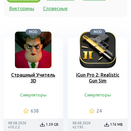
Викторины
Словесные
MOD
MOD
Страшный Учитель
iGun Pro 2: Realistic
3D
Gun Sim
Симуляторы
Симуляторы
638
24
08.08.2026
08.08.2026
1.39 GB
176 MB
v10.2.2
v2.195