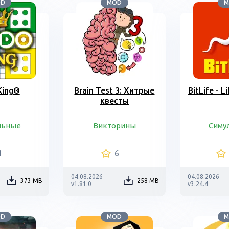
OD
MOD
M
King®
Brain Test 3: Xитрые
BitLife - L
квесты
льные
Викторины
Симу
1
6
04.08.2026
04.08.2026
373 MB
258 MB
v1.81.0
v3.24.4
OD
MOD
M