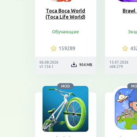
Toca Boca World
Brawl 
(Toca Life World)
Обучающие
Эк
159289
43
06.08.2026
15.07.2026
904 MB
v1.136.1
v68.279
MOD
M