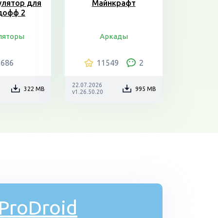
улятор для
Майнкрафт
дофф 2
ляторы
Аркады
6686
11549
2
22.07.2026
322 MB
995 MB
v1.26.50.20
ProDroid