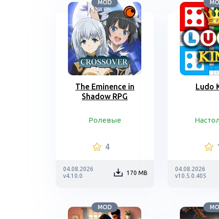
MOD
M
The Eminence in
Ludo 
Shadow RPG
Ролевые
Насто
4
04.08.2026
04.08.2026
170 MB
v4.10.0
v10.5.0.405
MOD
M