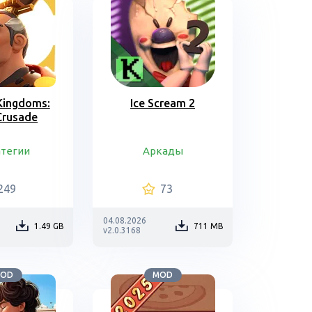
 Kingdoms:
Ice Scream 2
Crusade
атегии
Аркады
249
73
04.08.2026
1.49 GB
711 MB
v2.0.3168
OD
MOD