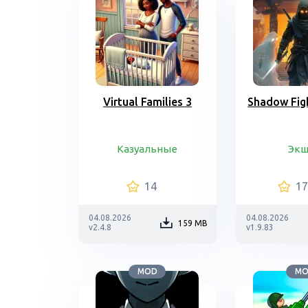
Virtual Families 3
Shadow Figh
Казуальные
Эк
14
1
04.08.2026
04.08.2026
159 MB
v2.4.8
v1.9.83
MOD
M