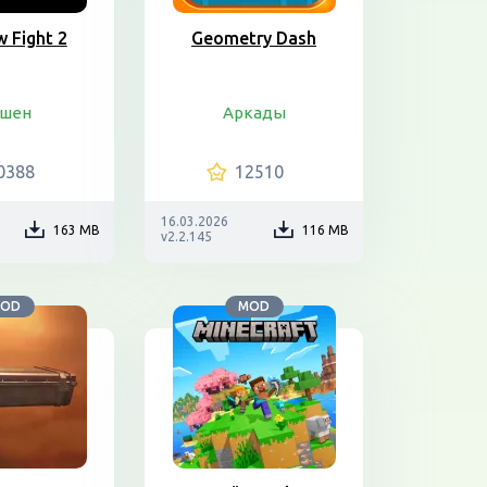
 Fight 2
Geometry Dash
шен
Аркады
0388
12510
16.03.2026
163 MB
116 MB
v2.2.145
OD
MOD