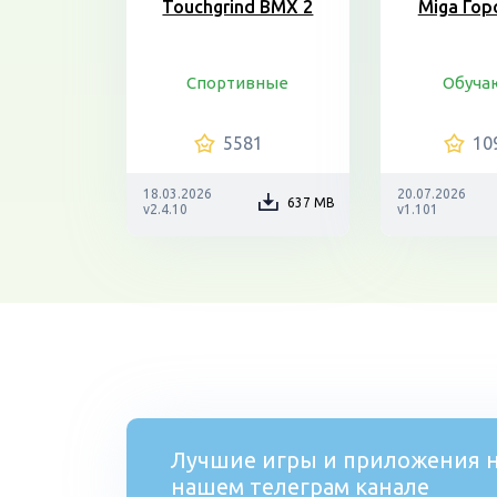
Touchgrind BMX 2
Miga Гор
Спортивные
Обуч
5581
10
18.03.2026
20.07.2026
637 MB
v2.4.10
v1.101
Лучшие игры и приложения н
нашем телеграм канале