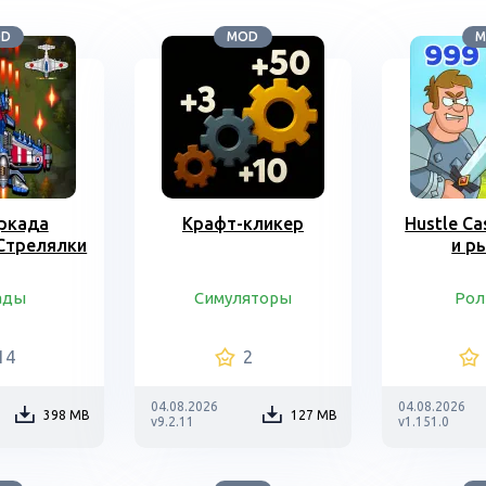
OD
MOD
M
ркада
Крафт-кликер
Hustle Ca
Стрелялки
и р
ады
Симуляторы
Рол
14
2
04.08.2026
04.08.2026
398 MB
127 MB
v9.2.11
v1.151.0