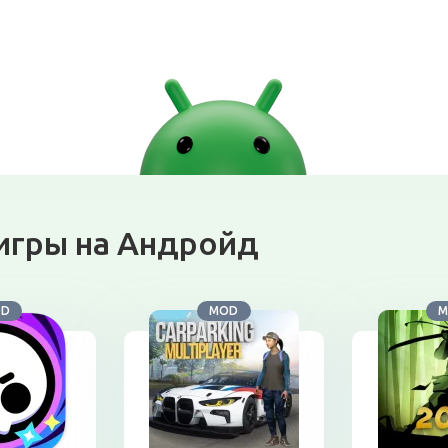
игры на Андройд
OD
MOD
M