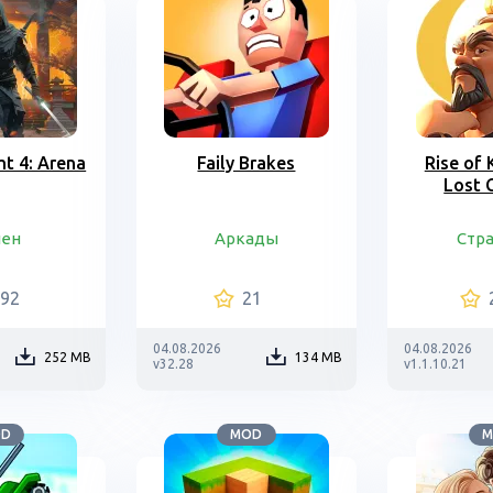
t 4: Arena
Faily Brakes
Rise of
Lost 
шен
Аркады
Стр
792
21
04.08.2026
04.08.2026
252 MB
134 MB
v32.28
v1.1.10.21
OD
MOD
M