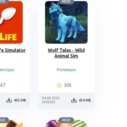
OD
MOD
ife Simulator
Wolf Tales - Wild
Animal Sim
ляторы
Ролевые
67
306
04.08.2026
402 MB
434 MB
v300423
OD
MOD