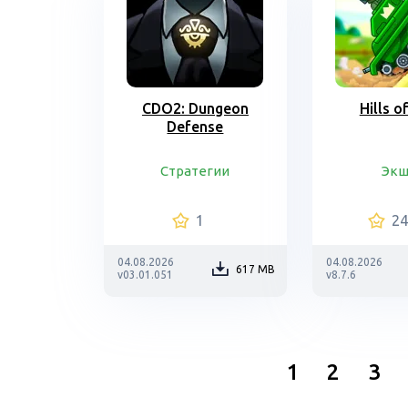
CDO2: Dungeon
Hills o
Defense
Стратегии
Эк
1
2
04.08.2026
04.08.2026
617 MB
v03.01.051
v8.7.6
1
2
3