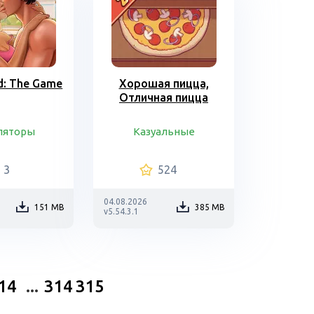
nd: The Game
Хорошая пицца,
Отличная пицца
ляторы
Казуальные
3
524
04.08.2026
151 MB
385 MB
v5.54.3.1
14
...
314
315