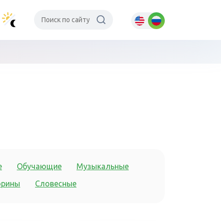
е
Обучающие
Музыкальные
орины
Словесные