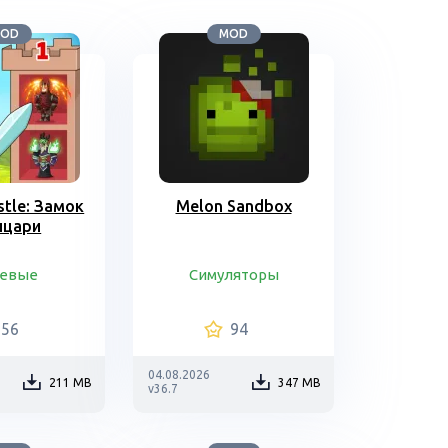
OD
MOD
stle: Замок
Melon Sandbox
ыцари
евые
Симуляторы
56
94
04.08.2026
211 MB
347 MB
v36.7