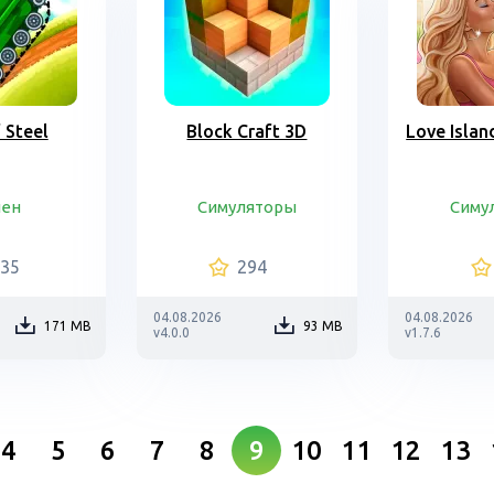
f Steel
Block Craft 3D
Love Isla
шен
Симуляторы
Симу
435
294
04.08.2026
04.08.2026
171 MB
93 MB
v4.0.0
v1.7.6
4
5
6
7
8
9
10
11
12
13